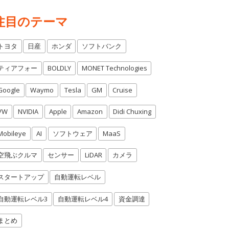
注目のテーマ
トヨタ
日産
ホンダ
ソフトバンク
ティアフォー
BOLDLY
MONET Technologies
Google
Waymo
Tesla
GM
Cruise
VW
NVIDIA
Apple
Amazon
Didi Chuxing
Mobileye
AI
ソフトウェア
MaaS
空飛ぶクルマ
センサー
LiDAR
カメラ
スタートアップ
自動運転レベル
自動運転レベル3
自動運転レベル4
資金調達
まとめ