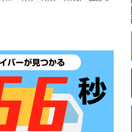
転
ラ
ボ