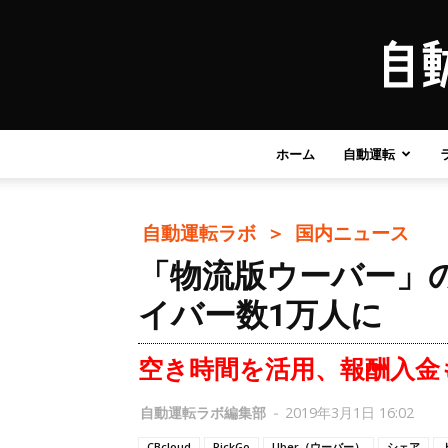
ホーム
自動運転
自動運転ラボ ＞
国内ニュース
「物流版ウーバー」の異
イバー数1万人に
空き時間を活用、報酬入金
自動運転ラボ編集部
-
2019年3月1日 16:02
CBcloud
PickGo
Uber（ウーバー）
シェア