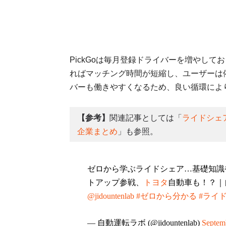
PickGoは毎月登録ドライバーを増やし
ればマッチング時間が短縮し、ユーザーは
バーも働きやすくなるため、良い循環によ
【参考】
関連記事としては「
ライドシェ
企業まとめ
」も参照。
ゼロから学ぶライドシェア…基礎知識
トアップ参戦、
トヨタ
自動車も！？｜
@jidountenlab
#ゼロから分かる
#ライ
— 自動運転ラボ (@jidountenlab)
Septem