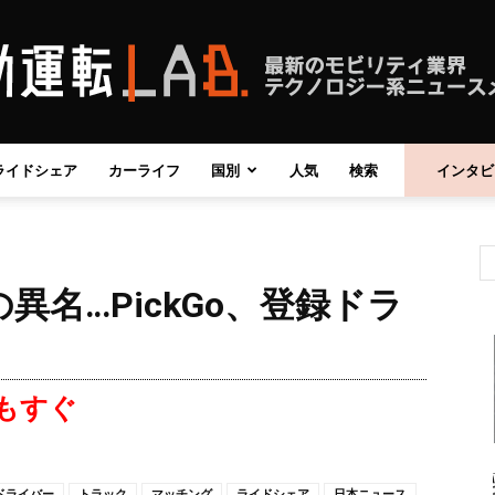
ライドシェア
カーライフ
国別
人気
検索
インタビ
自
名…PickGo、登録ドラ
動
もすぐ
運
ドライバー
トラック
マッチング
ライドシェア
日本ニュース