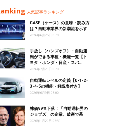
Ranking
人気記事ランキング
CASE（ケース）の意味・読み方
は？自動車業界の新潮流を示す
2026年6月25日 05:00
手放し（ハンズオフ）・自動運
転ができる車種・機能一覧【ト
ヨタ・ホンダ・日産・スバ...
2026年7月28日 05:00
自動運転レベルの定義【0･1･2･
3･4･5の機能・解説表付き】
2026年6月9日 05:00
株価99％下落！「自動運転界の
ジョブズ」の企業、破産で幕
2026年1月22日 06:39