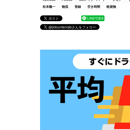
松本隆一
物流
登録
空き時間
軽貨物