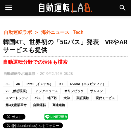
自動運転ラボ ＞
海外ニュース
Tech
韓国KT、世界初の「5Gバス」発表 VRやAR
サービスも提供
自動運転分野での活用も模索
自動運転ラボ編集部
-
2019年2月6日 08:28
5G
AR
Intel（インテル）
KT
Nvidia（エヌビディア）
VR（仮想現実）
アジアニュース
オリンピック
サムスン
スマートシティ
バス
地下鉄
大学
実証実験
現代モービス
第4次産業革命
自動運転
高速道路