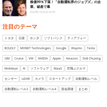
株価99％下落！「自動運転界のジョブズ」の企
業、破産で幕
2026年1月22日 06:39
注目のテーマ
トヨタ
日産
ホンダ
ソフトバンク
ティアフォー
BOLDLY
MONET Technologies
Google
Waymo
Tesla
GM
Cruise
VW
NVIDIA
Apple
Amazon
Didi Chuxing
Mobileye
AI
ソフトウェア
MaaS
空飛ぶクルマ
センサー
LiDAR
カメラ
スタートアップ
自動運転レベル
自動運転レベル3
自動運転レベル4
資金調達
まとめ