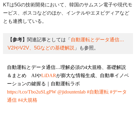
KTは5Gの技術開発において、韓国のサムスン電子や現代モ
ービス、ポスコなどのほか、インテルやエヌビディアなど
とも連携している。
【参考】
関連記事としては「
自動運転とデータ通信…
V2IやV2V、5Gなどの基礎解説
」も参照。
自動運転とデータ通信…理解必須の4大規格、基礎解説
＆まとめ AIや
LiDAR
が膨大な情報生成、自動車イノベ
ーションの鍵握る｜自動運転ラボ
https://t.co/Tbo2uSLgPW
@jidountenlab
#自動運転
#データ
通信
#4大規格