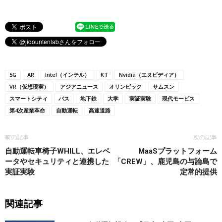
5G
AR
Intel（インテル）
KT
Nvidia（エヌビディア）
VR（仮想現実）
アジアニュース
オリンピック
サムスン
スマートシティ
バス
地下鉄
大学
実証実験
現代モービス
第4次産業革命
自動運転
高速道路
前の記事
次の記事
自動運転車椅子WHILL、エレベ
MaaSプラットフォーム
ータやセキュリティと連携した
「CREW」、鹿児島の与論島で
実証実験
定常的提供
関連記事