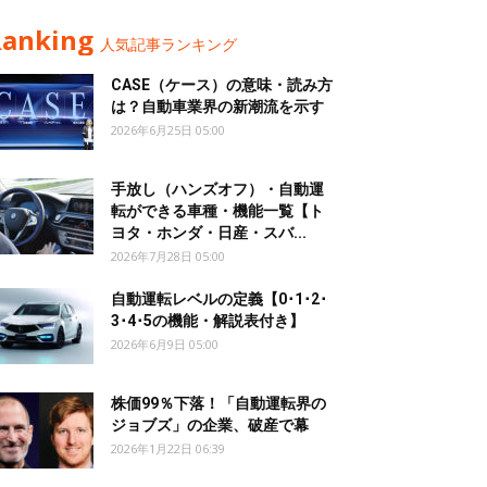
Ranking
人気記事ランキング
CASE（ケース）の意味・読み方
は？自動車業界の新潮流を示す
2026年6月25日 05:00
手放し（ハンズオフ）・自動運
転ができる車種・機能一覧【ト
ヨタ・ホンダ・日産・スバ...
2026年7月28日 05:00
自動運転レベルの定義【0･1･2･
3･4･5の機能・解説表付き】
2026年6月9日 05:00
株価99％下落！「自動運転界の
ジョブズ」の企業、破産で幕
2026年1月22日 06:39