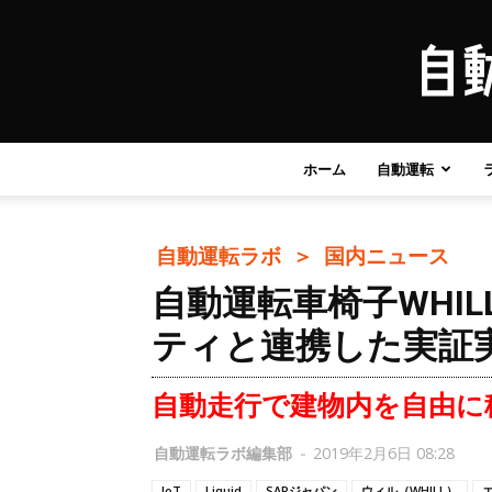
ホーム
自動運転
自動運転ラボ ＞
国内ニュース
自動運転車椅子WHI
ティと連携した実証
自動走行で建物内を自由に
自動運転ラボ編集部
-
2019年2月6日 08:28
IoT
Liquid
SAPジャパン
ウィル（WHILL）