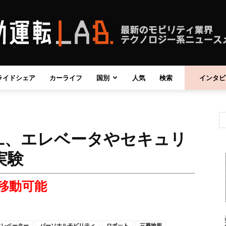
ライドシェア
カーライフ
国別
人気
検索
インタビ
自
LL、エレベータやセキュリ
動
実験
移動可能
運
エレベーター
パーソナルモビリティ
ロボット
三菱地所