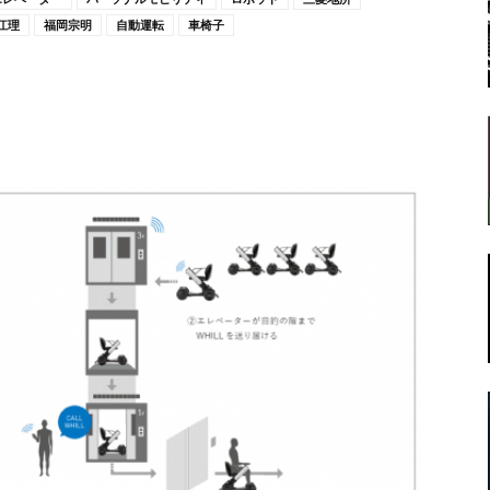
江理
福岡宗明
自動運転
車椅子
転
ラ
ボ