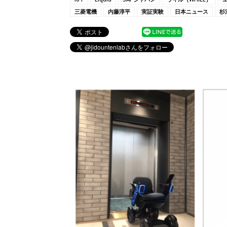
三菱電機
内藤淳平
実証実験
日本ニュース
杉