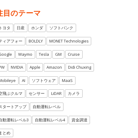
注目のテーマ
トヨタ
日産
ホンダ
ソフトバンク
ティアフォー
BOLDLY
MONET Technologies
Google
Waymo
Tesla
GM
Cruise
VW
NVIDIA
Apple
Amazon
Didi Chuxing
Mobileye
AI
ソフトウェア
MaaS
空飛ぶクルマ
センサー
LiDAR
カメラ
スタートアップ
自動運転レベル
自動運転レベル3
自動運転レベル4
資金調達
まとめ