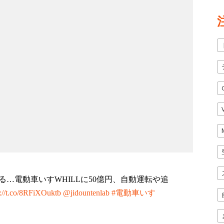
…電動車いすWHILLに50億円、自動運転や追
s://t.co/8RFiXOuktb
@jidountenlab
#電動車いす