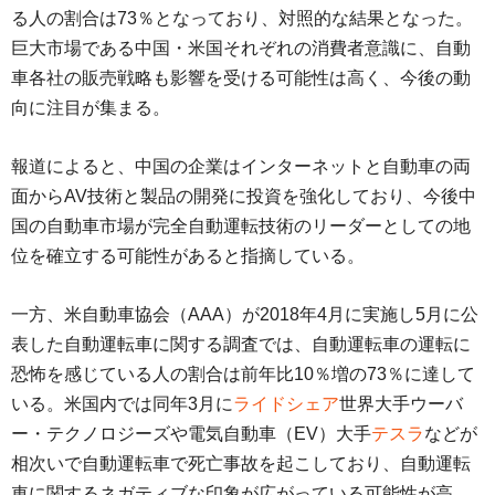
る人の割合は73％となっており、対照的な結果となった。
巨大市場である中国・米国それぞれの消費者意識に、自動
車各社の販売戦略も影響を受ける可能性は高く、今後の動
向に注目が集まる。
報道によると、中国の企業はインターネットと自動車の両
面からAV技術と製品の開発に投資を強化しており、今後中
国の自動車市場が完全自動運転技術のリーダーとしての地
位を確立する可能性があると指摘している。
一方、米自動車協会（AAA）が2018年4月に実施し5月に公
表した自動運転車に関する調査では、自動運転車の運転に
恐怖を感じている人の割合は前年比10％増の73％に達して
いる。米国内では同年3月に
ライドシェア
世界大手ウーバ
ー・テクノロジーズや電気自動車（EV）大手
テスラ
などが
相次いで自動運転車で死亡事故を起こしており、自動運転
車に関するネガティブな印象が広がっている可能性が高