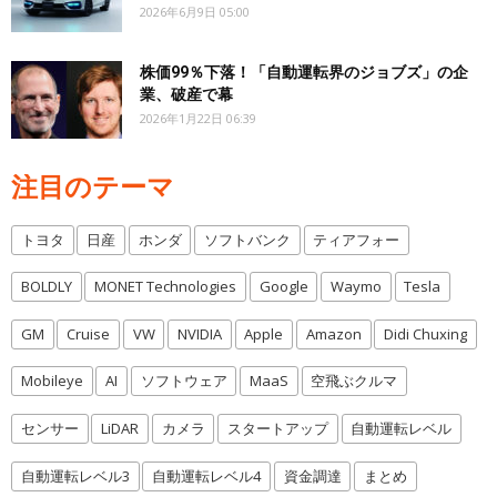
2026年6月9日 05:00
株価99％下落！「自動運転界のジョブズ」の企
業、破産で幕
2026年1月22日 06:39
注目のテーマ
トヨタ
日産
ホンダ
ソフトバンク
ティアフォー
BOLDLY
MONET Technologies
Google
Waymo
Tesla
GM
Cruise
VW
NVIDIA
Apple
Amazon
Didi Chuxing
Mobileye
AI
ソフトウェア
MaaS
空飛ぶクルマ
センサー
LiDAR
カメラ
スタートアップ
自動運転レベル
自動運転レベル3
自動運転レベル4
資金調達
まとめ