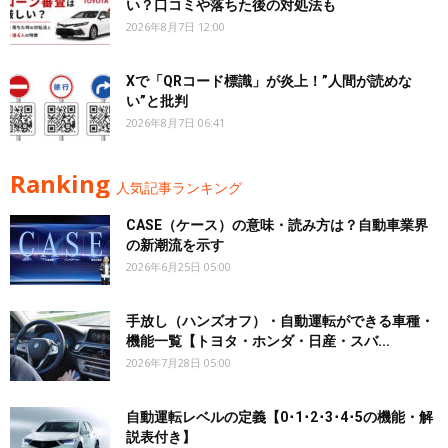
い？口コミや落ちた後の対処法も
2026年8月7日 12:00
Xで「QRコード標識」が炎上！”人間が読めな
い”と批判
2026年8月7日 06:41
Ranking
人気記事ランキング
CASE（ケース）の意味・読み方は？自動車業界
の新潮流を示す
2026年6月25日 05:00
手放し（ハンズオフ）・自動運転ができる車種・
機能一覧【トヨタ・ホンダ・日産・スバ...
2026年7月28日 05:00
自動運転レベルの定義【0･1･2･3･4･5の機能・解
説表付き】