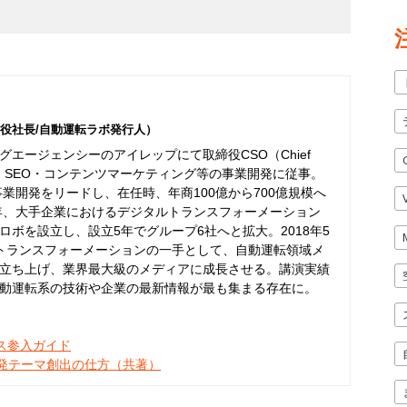
役社長/自動運転ラボ発行人）
エージェンシーのアイレップにて取締役CSO（Chief
er）として、SEO・コンテンツマーケティング等の事業開発に従事。
事業開発をリードし、在任時、年商100億から700億規模へ
6年、大手企業におけるデジタルトランスフォーメーション
ボを設立し、設立5年でグループ6社へと拡大。2018年5
トランスフォーメーションの一手として、自動運転領域メ
立ち上げ、業界最大級のメディアに成長させる。講演実績
動運転系の技術や企業の最新情報が最も集まる存在に。
ネス参入ガイド
開発テーマ創出の仕方（共著）