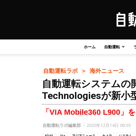
ホーム
自動運転
自動運転ラボ ＞
海外ニュース
自動運転システムの開
Technologiesが
「VIA Mobile360 L900
自動運転ラボ編集部
-
2020年12月14日 06:59
ADAS
Via
アジアニュース
カメラ
システム