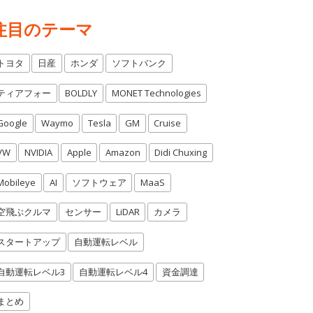
注目のテーマ
トヨタ
日産
ホンダ
ソフトバンク
ティアフォー
BOLDLY
MONET Technologies
Google
Waymo
Tesla
GM
Cruise
VW
NVIDIA
Apple
Amazon
Didi Chuxing
Mobileye
AI
ソフトウェア
MaaS
空飛ぶクルマ
センサー
LiDAR
カメラ
スタートアップ
自動運転レベル
自動運転レベル3
自動運転レベル4
資金調達
まとめ