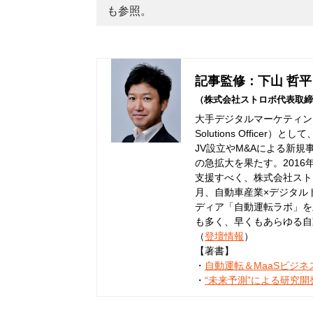
も参照。
記事監修：下山 哲平
（株式会社ストロボ代表取締
大手デジタルマーケティング
Solutions Offic
JV設立やM&Aによる新規
の急拡大を果たす。201
支援すべく、株式会社ストロ
月、自動車産業×デジタル
ディア「自動運転ラボ」を
も多く、早くもあらゆる自
（
登壇情報
）
【著書】
・
自動運転＆MaaSビジ
・
“未来予測”による研究