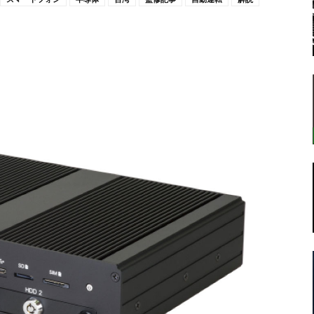
転
ラ
ボ