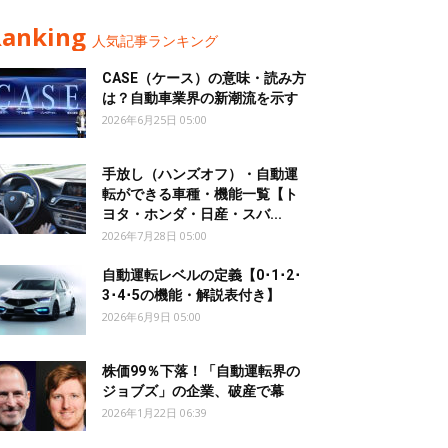
Ranking
人気記事ランキング
CASE（ケース）の意味・読み方
は？自動車業界の新潮流を示す
2026年6月25日 05:00
手放し（ハンズオフ）・自動運
転ができる車種・機能一覧【ト
ヨタ・ホンダ・日産・スバ...
2026年7月28日 05:00
自動運転レベルの定義【0･1･2･
3･4･5の機能・解説表付き】
2026年6月9日 05:00
株価99％下落！「自動運転界の
ジョブズ」の企業、破産で幕
2026年1月22日 06:39