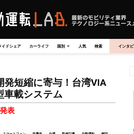
ライドシェア
カーライフ
国別
人気
検索
インタビ
自
発短縮に寄与！台湾VIA
動
新小型車載システム
」を発表
運
スマートフォン
半導体
台湾
監修記事
自動運転
解説