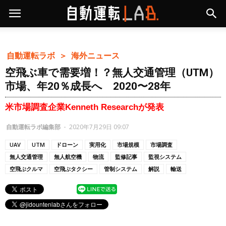
自動運転ラボ ＞
海外ニュース
空飛ぶ車で需要増！？無人交通管理（UTM）
市場、年20％成長へ 2020〜28年
米市場調査企業Kenneth Researchが発表
自動運転ラボ編集部
-
2020年7月29日 09:07
UAV
UTM
ドローン
実用化
市場規模
市場調査
無人交通管理
無人航空機
物流
監修記事
監視システム
空飛ぶクルマ
空飛ぶタクシー
管制システム
解説
輸送