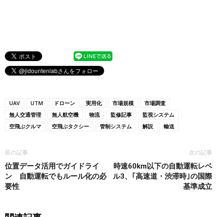
UAV
UTM
ドローン
実用化
市場規模
市場調査
無人交通管理
無人航空機
物流
監修記事
監視システム
空飛ぶクルマ
空飛ぶタクシー
管制システム
解説
輸送
前の記事
次の記事
位置データ活用でガイドライ
時速60km以下の自動運転レベ
ン 自動運転でもルール化の必
ル3、｢高速道・渋滞時｣の国際
要性
基準成立