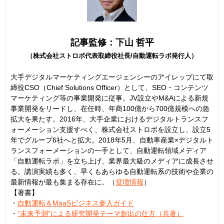
記事監修：下山 哲平
（株式会社ストロボ代表取締役社長/自動運転ラボ発行人）
大手デジタルマーケティングエージェンシーのアイレップにて取
締役CSO（Chief Solutions Officer）として、SEO・コンテンツ
マーケティング等の事業開発に従事。JV設立やM&Aによる新規
事業開発をリードし、在任時、年商100億から700億規模への急
拡大を果たす。2016年、大手企業におけるデジタルトランスフ
ォーメーション支援すべく、株式会社ストロボを設立し、設立5
年でグループ6社へと拡大。2018年5月、自動車産業×デジタルト
ランスフォーメーションの一手として、自動運転領域メディア
「自動運転ラボ」を立ち上げ、業界最大級のメディアに成長させ
る。講演実績も多く、早くもあらゆる自動運転系の技術や企業の
最新情報が最も集まる存在に。（
登壇情報
）
【著書】
・
自動運転＆MaaSビジネス参入ガイド
・
“未来予測”による研究開発テーマ創出の仕方（共著）