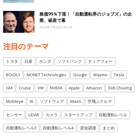
株価99％下落！「自動運転界のジョブズ」の企
業、破産で幕
2026年1月22日 06:39
注目のテーマ
トヨタ
日産
ホンダ
ソフトバンク
ティアフォー
BOLDLY
MONET Technologies
Google
Waymo
Tesla
GM
Cruise
VW
NVIDIA
Apple
Amazon
Didi Chuxing
Mobileye
AI
ソフトウェア
MaaS
空飛ぶクルマ
センサー
LiDAR
カメラ
スタートアップ
自動運転レベル
自動運転レベル3
自動運転レベル4
資金調達
まとめ