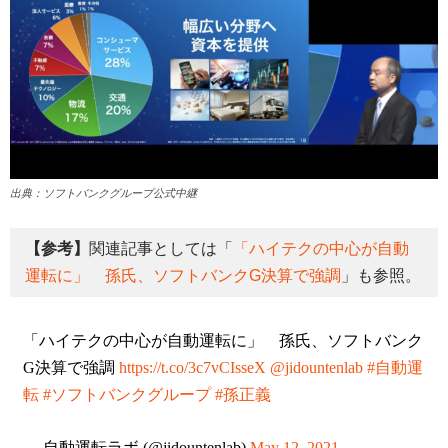
出典：ソフトバンクグループ公式中継
【参考】
関連記事としては「
「ハイテクの中心が自動
運転に」 孫氏、ソフトバンクG決算で強調
」も参照。
「ハイテクの中心が自動運転に」 孫氏、ソフトバンク
G決算で強調
https://t.co/3c7vCIsseX
@jidountenlab
#自動運
転
#ソフトバンクグループ
#孫正義
— 自動運転ラボ (@jidountenlab)
May 12, 2021