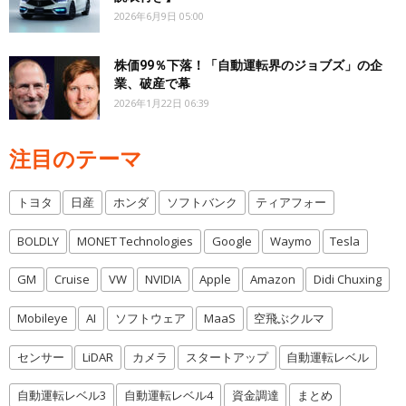
2026年6月9日 05:00
株価99％下落！「自動運転界のジョブズ」の企
業、破産で幕
2026年1月22日 06:39
注目のテーマ
トヨタ
日産
ホンダ
ソフトバンク
ティアフォー
BOLDLY
MONET Technologies
Google
Waymo
Tesla
GM
Cruise
VW
NVIDIA
Apple
Amazon
Didi Chuxing
Mobileye
AI
ソフトウェア
MaaS
空飛ぶクルマ
センサー
LiDAR
カメラ
スタートアップ
自動運転レベル
自動運転レベル3
自動運転レベル4
資金調達
まとめ