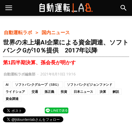
自動運転ラボ ＞
国内ニュース
世界の未上場AI企業による資金調達、ソフト
バンクGが10％提供 2017年以降
第1四半期決算、孫会長が明かす
自動運転ラボ編集部
-
2021年8月10日 19:16
AI
ソフトバンクグループ（SBG）
ソフトバンクビジョンファンド
ライドシェア
交通
孫正義
投資
日本ニュース
決算
解説
資金調達