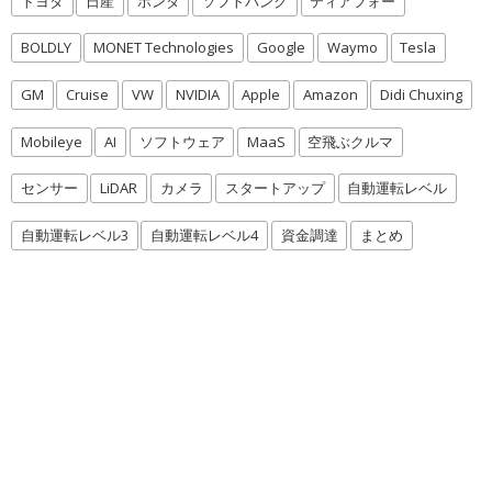
トヨタ
日産
ホンダ
ソフトバンク
ティアフォー
BOLDLY
MONET Technologies
Google
Waymo
Tesla
GM
Cruise
VW
NVIDIA
Apple
Amazon
Didi Chuxing
Mobileye
AI
ソフトウェア
MaaS
空飛ぶクルマ
センサー
LiDAR
カメラ
スタートアップ
自動運転レベル
自動運転レベル3
自動運転レベル4
資金調達
まとめ