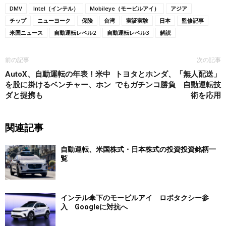
DMV
Intel（インテル）
Mobileye（モービルアイ）
アジア
チップ
ニューヨーク
保険
台湾
実証実験
日本
監修記事
米国ニュース
自動運転レベル2
自動運転レベル3
解説
前の記事
次の記事
AutoX、自動運転の年表！米中
トヨタとホンダ、「無人配送」
を股に掛けるベンチャー、ホン
でもガチンコ勝負 自動運転技
ダと提携も
術を応用
関連記事
自動運転、米国株式・日本株式の投資投資銘柄一
覧
インテル傘下のモービルアイ ロボタクシー参
入 Googleに対抗へ