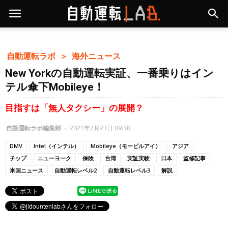
自動運転ラボ ＞
海外ニュース
New Yorkの自動運転実証、一番乗りはイン
テル傘下Mobileye！
目指すは「無人タクシー」の展開？
自動運転ラボ編集部
-
2021年7月23日 09:38
DMV
Intel（インテル）
Mobileye（モービルアイ）
アジア
チップ
ニューヨーク
保険
台湾
実証実験
日本
監修記事
米国ニュース
自動運転レベル2
自動運転レベル3
解説