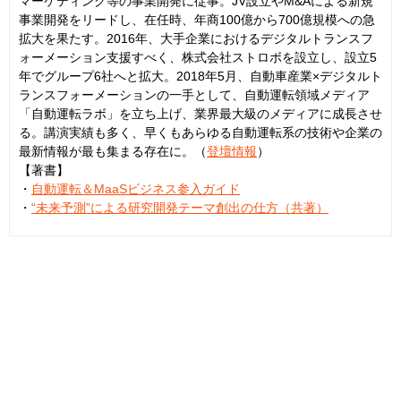
マーケティング等の事業開発に従事。JV設立やM&Aによる新規
事業開発をリードし、在任時、年商100億から700億規模への急
拡大を果たす。2016年、大手企業におけるデジタルトランスフ
ォーメーション支援すべく、株式会社ストロボを設立し、設立5
年でグループ6社へと拡大。2018年5月、自動車産業×デジタルト
ランスフォーメーションの一手として、自動運転領域メディア
「自動運転ラボ」を立ち上げ、業界最大級のメディアに成長させ
る。講演実績も多く、早くもあらゆる自動運転系の技術や企業の
最新情報が最も集まる存在に。（
登壇情報
）
【著書】
・
自動運転＆MaaSビジネス参入ガイド
・
“未来予測”による研究開発テーマ創出の仕方（共著）