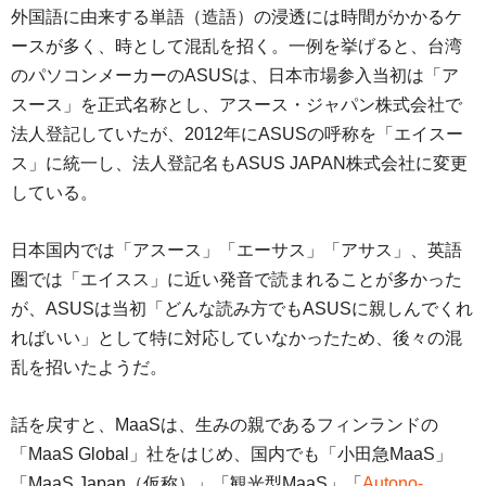
外国語に由来する単語（造語）の浸透には時間がかかるケ
ースが多く、時として混乱を招く。一例を挙げると、台湾
のパソコンメーカーのASUSは、日本市場参入当初は「ア
スース」を正式名称とし、アスース・ジャパン株式会社で
法人登記していたが、2012年にASUSの呼称を「エイスー
ス」に統一し、法人登記名もASUS JAPAN株式会社に変更
している。
日本国内では「アスース」「エーサス」「アサス」、英語
圏では「エイスス」に近い発音で読まれることが多かった
が、ASUSは当初「どんな読み方でもASUSに親しんでくれ
ればいい」として特に対応していなかったため、後々の混
乱を招いたようだ。
話を戻すと、MaaSは、生みの親であるフィンランドの
「MaaS Global」社をはじめ、国内でも「小田急MaaS」
「MaaS Japan（仮称）」「観光型MaaS」「
Autono-