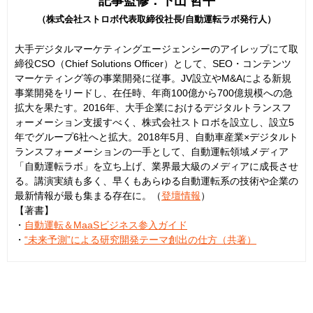
記事監修：下山 哲平
（株式会社ストロボ代表取締役社長/自動運転ラボ発行人）
大手デジタルマーケティングエージェンシーのアイレップにて取
締役CSO（Chief Solutions Officer）として、SEO・コンテンツ
マーケティング等の事業開発に従事。JV設立やM&Aによる新規
事業開発をリードし、在任時、年商100億から700億規模への急
拡大を果たす。2016年、大手企業におけるデジタルトランスフ
ォーメーション支援すべく、株式会社ストロボを設立し、設立5
年でグループ6社へと拡大。2018年5月、自動車産業×デジタルト
ランスフォーメーションの一手として、自動運転領域メディア
「自動運転ラボ」を立ち上げ、業界最大級のメディアに成長させ
る。講演実績も多く、早くもあらゆる自動運転系の技術や企業の
最新情報が最も集まる存在に。（
登壇情報
）
【著書】
・
自動運転＆MaaSビジネス参入ガイド
・
“未来予測”による研究開発テーマ創出の仕方（共著）