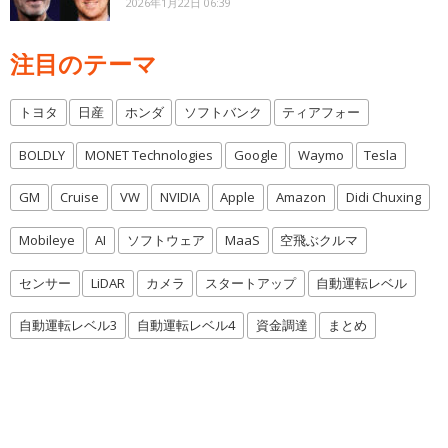
2026年1月22日 06:39
注目のテーマ
トヨタ
日産
ホンダ
ソフトバンク
ティアフォー
BOLDLY
MONET Technologies
Google
Waymo
Tesla
GM
Cruise
VW
NVIDIA
Apple
Amazon
Didi Chuxing
Mobileye
AI
ソフトウェア
MaaS
空飛ぶクルマ
センサー
LiDAR
カメラ
スタートアップ
自動運転レベル
自動運転レベル3
自動運転レベル4
資金調達
まとめ