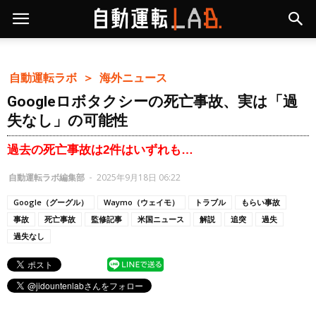
自動運転ラボ ＞
海外ニュース
Googleロボタクシーの死亡事故、実は「過
失なし」の可能性
過去の死亡事故は2件はいずれも…
自動運転ラボ編集部
-
2025年9月18日 06:22
Google（グーグル）
Waymo（ウェイモ）
トラブル
もらい事故
事故
死亡事故
監修記事
米国ニュース
解説
追突
過失
過失なし