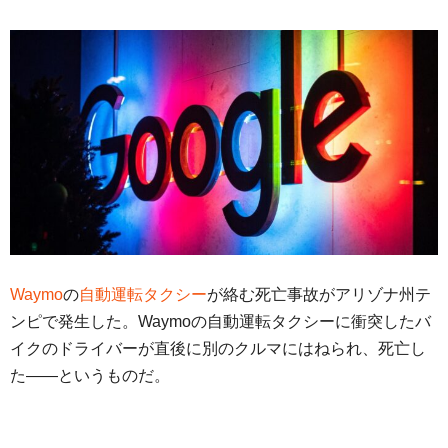
Waymo
の
自動運転タクシー
が絡む死亡事故がアリゾナ州テ
ンピで発生した。Waymoの自動運転タクシーに衝突したバ
イクのドライバーが直後に別のクルマにはねられ、死亡し
た――というものだ。