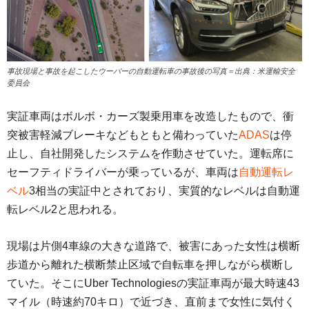
事故現場と事故を起こしたウーバーの自動運転車の事故後の写真＝出典：米運輸安全
委員会
実証車両はボルボ・カーズ製乗用車を改造したもので、衝
突被害軽減ブレーキなどもともと備わっていた
ADAS
は停
止し、自社開発したシステムを作動させていた。運転席に
セーフティドライバーが乗っているが、車両は
自動運転レ
ベル
3相当の実証中とされており、実質的なレベルは自動運
転レベル2と思われる。
現場は片側4車線の大きな道路で、被害にあった女性は横断
歩道から離れた横断禁止区域で自転車を押しながら横断し
ていた。そこにUber Technologiesの実証車両が最大時速43
マイル（時速約70キロ）で近づき、直前まで女性に気付く