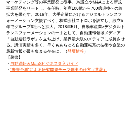
マーケティング等の事業開発に従事。JV設立やM&Aによる新規
事業開発をリードし、在任時、年商100億から700億規模への急
拡大を果たす。2016年、大手企業におけるデジタルトランスフ
ォーメーション支援すべく、株式会社ストロボを設立し、設立5
年でグループ6社へと拡大。2018年5月、自動車産業×デジタルト
ランスフォーメーションの一手として、自動運転領域メディア
「自動運転ラボ」を立ち上げ、業界最大級のメディアに成長させ
る。講演実績も多く、早くもあらゆる自動運転系の技術や企業の
最新情報が最も集まる存在に。（
登壇情報
）
【著書】
・
自動運転＆MaaSビジネス参入ガイド
・
“未来予測”による研究開発テーマ創出の仕方（共著）