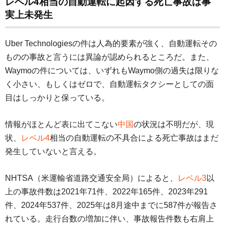
レベル4相当の自動運転に起因する死亡事故は事
実上未発生
Uber Technologiesの件は人為的要素が強く、自動運転その
ものの事故と言うには異論が認められるところだ。また、
Waymoの件については、いずれもWaymo側の過失は限りな
く小さい、もしくはゼロで、自動運転タクシーとしての面
目はしっかりと保っている。
情報がほとんど表に出てこない
中国
の状況は不明だが、現
状、
レベル4
相当の自動運転の不具合による死亡事故はまだ
発生していないと言える。
NHTSA（米運輸省道路交通安全局）によると、
レベル3
以
上の事故件数は2021年71件、2022年165件、2023年291
件、2024年537件、2025年は8月途中までに587件が報告さ
れている。走行台数の増加に伴い、事故報告件数も右肩上