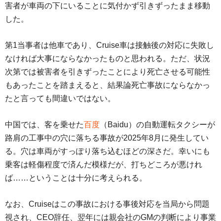
害者が車両の下にいることに気付かず引きずったまま移動
した。
第1当事者は他車であり、Cruise車は接触後の対応に失敗し
なければ大事にならなかったものと思われる。ただ、状況
次第では被害者を引きずったことにより死亡させる可能性
もあったことを踏まえると、結果論死亡事故にならなかっ
たと言っても間違いではない。
中国では、客を乗せた
百度
（Baidu）の自動運転タクシーが
路肩の工事中の穴に落ちる事故が2025年8月に発生してい
る。穴は車両がすっぽり落ち込むほどの深さだ。幸いにも
乗客は軽傷程度で済んだ模様だが、打ちどころが悪けれ
ば……ということは十分に考えられる。
なお、Cruiseはこの事故における事後対応を当局から問題
視され、CEO辞任、翌年には親会社のGMの判断により事業