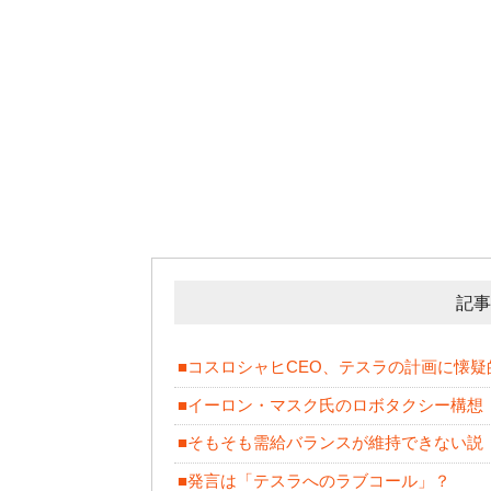
記事
■コスロシャヒCEO、テスラの計画に懐疑
■イーロン・マスク氏のロボタクシー構想
■そもそも需給バランスが維持できない説
■発言は「テスラへのラブコール」？