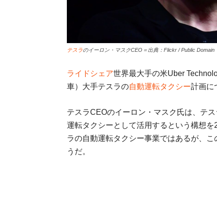
テスラ
のイーロン・マスクCEO＝出典：Flickr / Public Domain
ライドシェア
世界最大手の米Uber Techn
車）大手テスラの
自動運転タクシー
計画に
テスラCEOのイーロン・マスク氏は、テ
運転タクシーとして活用するという構想を2
ラの自動運転タクシー事業ではあるが、この
うだ。