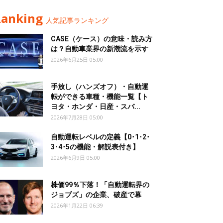
Ranking
人気記事ランキング
CASE（ケース）の意味・読み方
は？自動車業界の新潮流を示す
2026年6月25日 05:00
手放し（ハンズオフ）・自動運
転ができる車種・機能一覧【ト
ヨタ・ホンダ・日産・スバ...
2026年7月28日 05:00
自動運転レベルの定義【0･1･2･
3･4･5の機能・解説表付き】
2026年6月9日 05:00
株価99％下落！「自動運転界の
ジョブズ」の企業、破産で幕
2026年1月22日 06:39