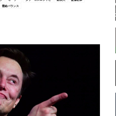
需給バランス
転
ラ
ボ