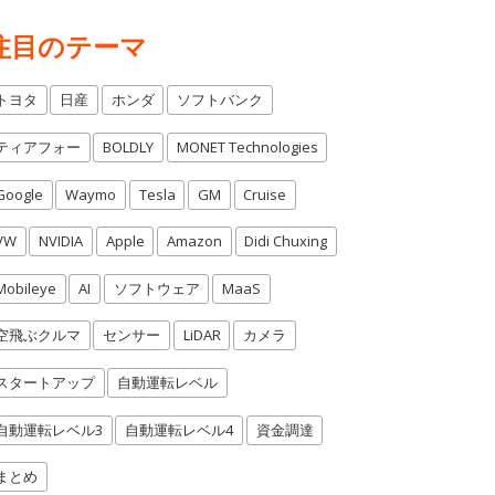
注目のテーマ
トヨタ
日産
ホンダ
ソフトバンク
ティアフォー
BOLDLY
MONET Technologies
Google
Waymo
Tesla
GM
Cruise
VW
NVIDIA
Apple
Amazon
Didi Chuxing
Mobileye
AI
ソフトウェア
MaaS
空飛ぶクルマ
センサー
LiDAR
カメラ
スタートアップ
自動運転レベル
自動運転レベル3
自動運転レベル4
資金調達
まとめ