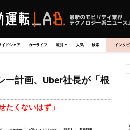
ライドシェア
カーライフ
国別
人気
検索
インタビ
自
ー計画、Uber社長が「根
動
せたくないはず」
運
ク
オーナー
ダラ・コスロシャヒ
副収入
監修記事