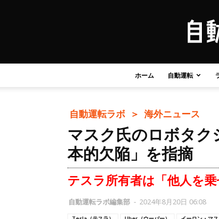
ホーム
自動運転
自動運転ラボ ＞
海外ニュース
マスク氏のロボタクシ
本的欠陥」を指摘
テスラ所有者は「他人を乗
自動運転ラボ編集部
-
2024年8月20日 06:08
Tesla（テスラ）
Uber（ウーバー）
イーロン・マス