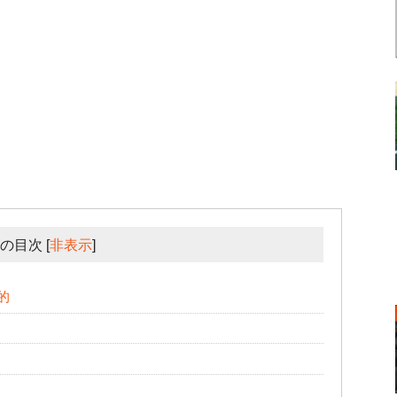
の目次
[
非表示
]
的