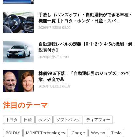
手放し（ハンズオフ）・自動運転ができる車種・
機能一覧【トヨタ・ホンダ・日産・スバ...
2026年7月28日 05:00
自動運転レベルの定義【0･1･2･3･4･5の機能・解
説表付き】
2026年6月9日 05:00
株価99％下落！「自動運転界のジョブズ」の企
業、破産で幕
2026年1月22日 06:39
注目のテーマ
トヨタ
日産
ホンダ
ソフトバンク
ティアフォー
BOLDLY
MONET Technologies
Google
Waymo
Tesla