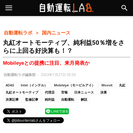
自動運転ラボ ＞
国内ニュース
丸紅オートモーティブ、純利益50％増をさ
らに上回る好決算も！？
Mobileyeとの提携に注目、来月発表か
自動運転ラボ編集部
-
2023年7月27日 05:55
ADAS
Intel（インテル）
Mobileye（モービルアイ）
Moovit
丸紅
丸紅オートモーティブ
代理店
官報
日本ニュース
決算
決算記事
監修記事
純利益
自動運転
解説