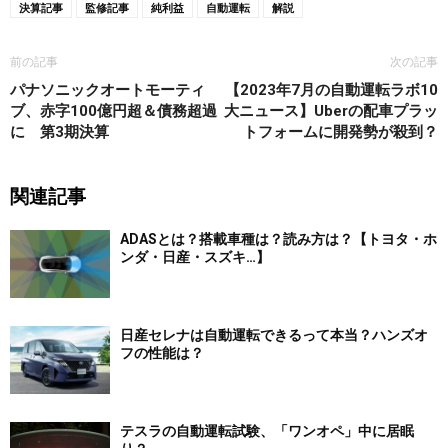
決算記事
監修記事
純利益
自動運転
解説
前の記事
次の記事
パナソニックオートモーティ
【2023年7月の自動運転ラボ10
ブ、赤字100億円超＆債務超過
大ニュース】Uberの配車プラッ
に 第3期決算
トフォームに開発勢が殺到？
関連記事
ADASとは？搭載車種は？読み方は？【トヨタ・ホ
ンダ・日産・スズキ…】
日産セレナは自動運転できるって本当？ハンズオ
フの性能は？
テスラの自動運転試験、「ワンオペ」中に居眠