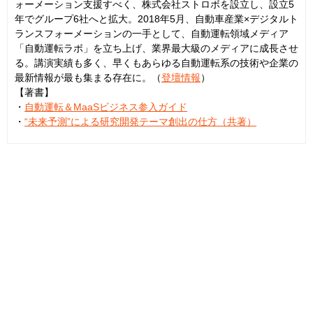
ォーメーション支援すべく、株式会社ストロボを設立し、設立5
年でグループ6社へと拡大。2018年5月、自動車産業×デジタルト
ランスフォーメーションの一手として、自動運転領域メディア
「自動運転ラボ」を立ち上げ、業界最大級のメディアに成長させ
る。講演実績も多く、早くもあらゆる自動運転系の技術や企業の
最新情報が最も集まる存在に。（
登壇情報
）
【著書】
・
自動運転＆MaaSビジネス参入ガイド
・
“未来予測”による研究開発テーマ創出の仕方（共著）