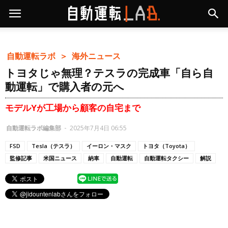
自動運転ラボ ＞
海外ニュース
トヨタじゃ無理？テスラの完成車「自ら自
動運転」で購入者の元へ
モデルYが工場から顧客の自宅まで
自動運転ラボ編集部
-
2025年7月4日 06:55
FSD
Tesla（テスラ）
イーロン・マスク
トヨタ（Toyota）
監修記事
米国ニュース
納車
自動運転
自動運転タクシー
解説