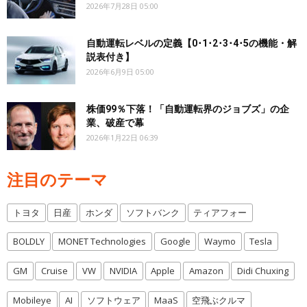
2026年7月28日 05:00
自動運転レベルの定義【0･1･2･3･4･5の機能・解
説表付き】
2026年6月9日 05:00
株価99％下落！「自動運転界のジョブズ」の企
業、破産で幕
2026年1月22日 06:39
注目のテーマ
トヨタ
日産
ホンダ
ソフトバンク
ティアフォー
BOLDLY
MONET Technologies
Google
Waymo
Tesla
GM
Cruise
VW
NVIDIA
Apple
Amazon
Didi Chuxing
Mobileye
AI
ソフトウェア
MaaS
空飛ぶクルマ