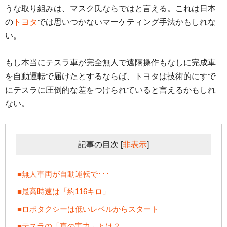
うな取り組みは、マスク氏ならではと言える。これは日本
の
トヨタ
では思いつかないマーケティング手法かもしれな
い。
もし本当にテスラ車が完全無人で遠隔操作もなしに完成車
を自動運転で届けたとするならば、トヨタは技術的にすで
にテスラに圧倒的な差をつけられていると言えるかもしれ
ない。
記事の目次
[
非表示
]
■無人車両が自動運転で･･･
■最高時速は「約116キロ」
■ロボタクシーは低いレベルからスタート
■テスラの「真の実力」とは？