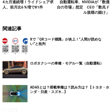
4カ月連続増！ライドシェア求
自動運転車、NVIDIAが「数億
人、前月比6％増で81件
台の市場」想定 CEO「数兆ド
ル規模の賭け」
関連記事
Xで「QRコード標識」が炎上！”人間が読めな
い”と批判
ロボタクシーの車種・モデル一覧（自動運転）
ADASとは？搭載車種は？読み方は？【トヨタ・ホ
ンダ・日産・スズキ…】