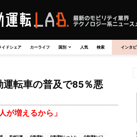
ライドシェア
カーライフ
国別
人気
検索
インタビ
自
運転車の普及で85％悪
動
人が増えるから」
運
滞
監修記事
自動運転
自動運転シャトル
自動運転バス