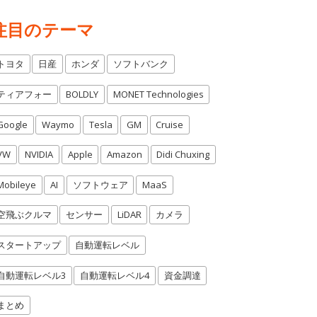
注目のテーマ
トヨタ
日産
ホンダ
ソフトバンク
ティアフォー
BOLDLY
MONET Technologies
Google
Waymo
Tesla
GM
Cruise
VW
NVIDIA
Apple
Amazon
Didi Chuxing
Mobileye
AI
ソフトウェア
MaaS
空飛ぶクルマ
センサー
LiDAR
カメラ
スタートアップ
自動運転レベル
自動運転レベル3
自動運転レベル4
資金調達
まとめ