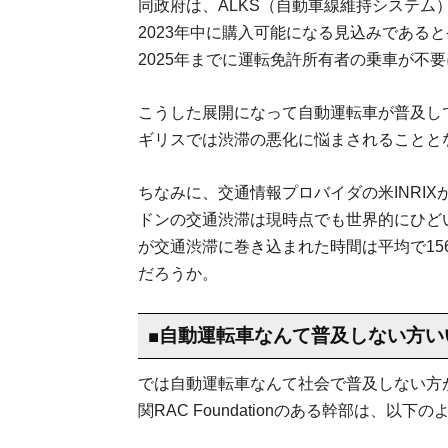
同政府は、ALKS（自動車線維持システム
2023年中に購入可能になる見込みである
2025年までに運転免許所有者の乗車が不
こうした展開になって自動運転車が普及し
ギリスでは渋滞の悪化に悩まされることと
ちなみに、交通情報プロバイダの米INRIX
ドンの交通渋滞は現時点でも世界的にひどい
が交通渋滞に巻き込まれた時間は平均で15
だろうか。
■自動運転車なんて普及しない方い
では自動運転車なんて社会で普及しない方
関RAC Foundationのある幹部は、以