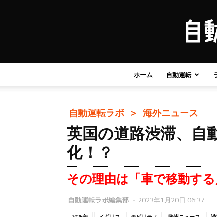
ホーム
自動運転
自動運転ラボ ＞
海外ニュース
英国の道路渋滞、自動
化！？
その理由は「車で移動する
自動運転ラボ編集部
-
2023年1月20日 06:37
2025年
イギリス
モビリティ
欧州ニュース
渋