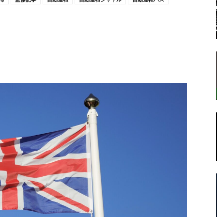
転
ラ
ボ