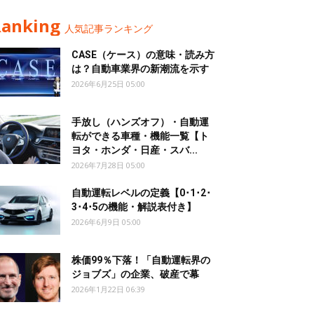
Ranking
人気記事ランキング
CASE（ケース）の意味・読み方
は？自動車業界の新潮流を示す
2026年6月25日 05:00
手放し（ハンズオフ）・自動運
転ができる車種・機能一覧【ト
ヨタ・ホンダ・日産・スバ...
2026年7月28日 05:00
自動運転レベルの定義【0･1･2･
3･4･5の機能・解説表付き】
2026年6月9日 05:00
株価99％下落！「自動運転界の
ジョブズ」の企業、破産で幕
2026年1月22日 06:39