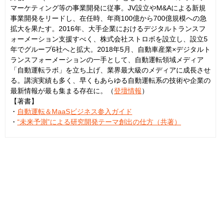
マーケティング等の事業開発に従事。JV設立やM&Aによる新規
事業開発をリードし、在任時、年商100億から700億規模への急
拡大を果たす。2016年、大手企業におけるデジタルトランスフ
ォーメーション支援すべく、株式会社ストロボを設立し、設立5
年でグループ6社へと拡大。2018年5月、自動車産業×デジタルト
ランスフォーメーションの一手として、自動運転領域メディア
「自動運転ラボ」を立ち上げ、業界最大級のメディアに成長させ
る。講演実績も多く、早くもあらゆる自動運転系の技術や企業の
最新情報が最も集まる存在に。（
登壇情報
）
【著書】
・
自動運転＆MaaSビジネス参入ガイド
・
“未来予測”による研究開発テーマ創出の仕方（共著）