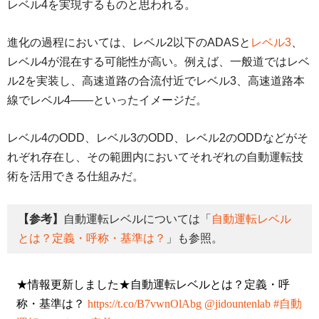
レベル4を実現するものと思われる。
進化の過程においては、レベル2以下のADASと
レベル3
、
レベル4が混在する可能性が高い。例えば、一般道ではレベ
ル2を実装し、高速道路の合流付近でレベル3、高速道路本
線でレベル4――といったイメージだ。
レベル4のODD、レベル3のODD、レベル2のODDなどがそ
れぞれ存在し、その範囲内においてそれぞれの自動運転技
術を活用できる仕組みだ。
【参考】
自動運転レベルについては「
自動運転レベル
とは？定義・呼称・基準は？
」も参照。
★情報更新しました★自動運転レベルとは？定義・呼
称・基準は？
https://t.co/B7vwnOlAbg
@jidountenlab
#自動