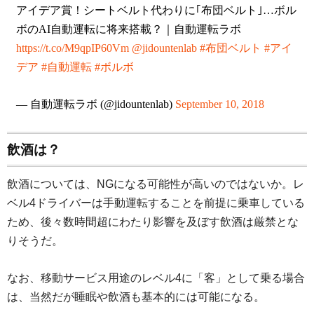
アイデア賞！シートベルト代わりに｢布団ベルト｣…ボル
ボのAI自動運転に将来搭載？｜自動運転ラボ
https://t.co/M9qpIP60Vm
@jidountenlab
#布団ベルト
#アイ
デア
#自動運転
#ボルボ
— 自動運転ラボ (@jidountenlab)
September 10, 2018
飲酒は？
飲酒については、NGになる可能性が高いのではないか。レ
ベル4ドライバーは手動運転することを前提に乗車している
ため、後々数時間超にわたり影響を及ぼす飲酒は厳禁とな
りそうだ。
なお、移動サービス用途のレベル4に「客」として乗る場合
は、当然だが睡眠や飲酒も基本的には可能になる。