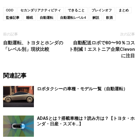
ODD
セカンダリアクティビティ
できること
ブレインオフ
まとめ
監修記事
睡眠
自動運転
自動運転レベル4
解説
飲酒
前の記事
次の記事
自動運転、トヨタとホンダの
自動配送ロボで80〜90％コス
「レベル別」現状比較
ト削減！エストニア企業Clevon
に注目
関連記事
ロボタクシーの車種・モデル一覧（自動運転）
ADASとは？搭載車種は？読み方は？【トヨタ・ホ
ンダ・日産・スズキ…】