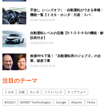
手放し（ハンズオフ）・自動運転ができる車種・
機能一覧【トヨタ・ホンダ・日産・スバ...
2026年7月28日 05:00
自動運転レベルの定義【0･1･2･3･4･5の機能・解
説表付き】
2026年6月9日 05:00
株価99％下落！「自動運転界のジョブズ」の企
業、破産で幕
2026年1月22日 06:39
注目のテーマ
トヨタ
日産
ホンダ
ソフトバンク
ティアフォー
BOLDLY
MONET Technologies
Google
Waymo
Tesla