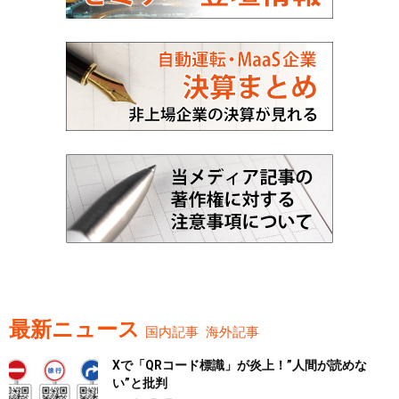
最新ニュース
国内記事
海外記事
Xで「QRコード標識」が炎上！”人間が読めな
い”と批判