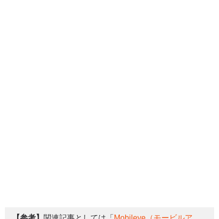
【参考】
関連記事としては「
Mobileye（モービルア