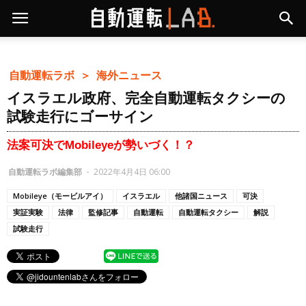
自動運転ラボ ＞
海外ニュース
イスラエル政府、完全自動運転タクシーの
試験走行にゴーサイン
法案可決でMobileyeが勢いづく！？
自動運転ラボ編集部
-
2022年4月4日 06:00
Mobileye（モービルアイ）
イスラエル
他諸国ニュース
可決
実証実験
法律
監修記事
自動運転
自動運転タクシー
解説
試験走行