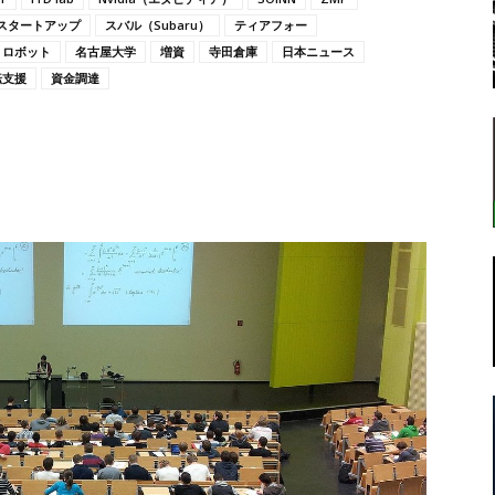
スタートアップ
スバル（Subaru）
ティアフォー
ロボット
名古屋大学
増資
寺田倉庫
日本ニュース
転支援
資金調達
転
ラ
ボ