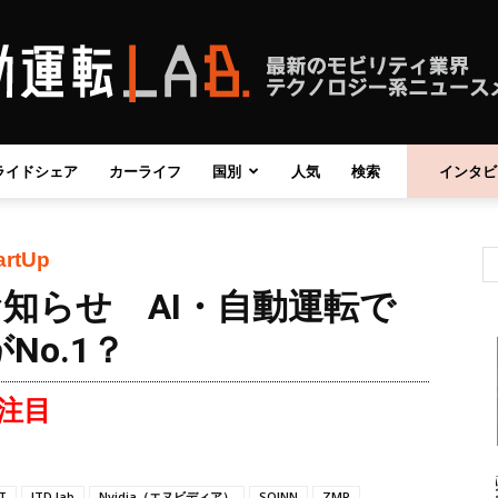
ライドシェア
カーライフ
国別
人気
検索
インタビ
自
artUp
知らせ AI・自動運転で
動
No.1？
注目
運
IT
ITD lab
Nvidia（エヌビディア）
SOINN
ZMP