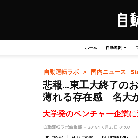
ホーム
自動運転
自動運転ラボ ＞
国内ニュース
St
悲報…東工大終了のお
薄れる存在感 名大が
大学発のベンチャー企業に
自動運転ラボ編集部
-
2018年6月25日 01:03
3D（3次元）
AI（人工知能）
EV（電気自動車）