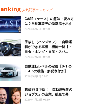
Ranking
人気記事ランキング
CASE（ケース）の意味・読み方
は？自動車業界の新潮流を示す
2026年6月25日 05:00
手放し（ハンズオフ）・自動運
転ができる車種・機能一覧【ト
ヨタ・ホンダ・日産・スバ...
2026年7月28日 05:00
自動運転レベルの定義【0･1･2･
3･4･5の機能・解説表付き】
2026年6月9日 05:00
株価99％下落！「自動運転界の
ジョブズ」の企業、破産で幕
2026年1月22日 06:39