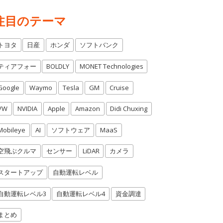
注目のテーマ
トヨタ
日産
ホンダ
ソフトバンク
ティアフォー
BOLDLY
MONET Technologies
Google
Waymo
Tesla
GM
Cruise
VW
NVIDIA
Apple
Amazon
Didi Chuxing
Mobileye
AI
ソフトウェア
MaaS
空飛ぶクルマ
センサー
LiDAR
カメラ
スタートアップ
自動運転レベル
自動運転レベル3
自動運転レベル4
資金調達
まとめ