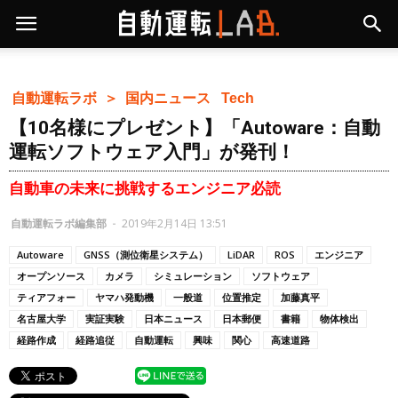
自動運転ラボ ＞
国内ニュース
Tech
【10名様にプレゼント】「Autoware：自動
運転ソフトウェア入門」が発刊！
自動車の未来に挑戦するエンジニア必読
自動運転ラボ編集部
-
2019年2月14日 13:51
Autoware
GNSS（測位衛星システム）
LiDAR
ROS
エンジニア
オープンソース
カメラ
シミュレーション
ソフトウェア
ティアフォー
ヤマハ発動機
一般道
位置推定
加藤真平
名古屋大学
実証実験
日本ニュース
日本郵便
書籍
物体検出
経路作成
経路追従
自動運転
興味
関心
高速道路