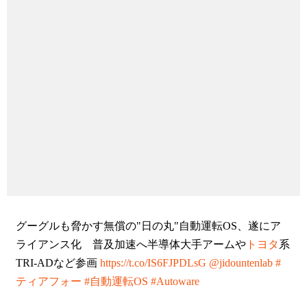
グーグルも脅かす無償の"日の丸"自動運転OS、遂にア
ライアンス化 普及加速へ半導体大手アームや
トヨタ
系
TRI-ADなど参画
https://t.co/IS6FJPDLsG
@jidountenlab
#
ティアフォー
#自動運転OS
#Autoware