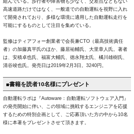
組んでいる。歩行者や障害物も少なく、交差点などもない
高速道路だけではなく、一般道での自動運転を視野に入れ
て開発されており、多様な環境に適用した自動運転走行を
可能にするものとして注目を集めている。
監修はティアフォー創業者で会長兼CTO（最高技術責任
者）の加藤真平氏のほか、藤居祐輔氏、大里章人氏。著者
は、安積卓也氏、福富大輔氏、徳永翔太氏、橘川雄樹氏、
清谷竣也氏。発売日は2019年2月3日。3240円。
■書籍を読者10名様にプレゼント
自動運転ラボは『Autoware：自動運転ソフトウェア入門』
の発売開始に伴い、この領域に挑戦するエンジニアを応援
するための特別企画として、ご応募頂いた方の中から10名
様に本著をプレゼントさせて頂きます。