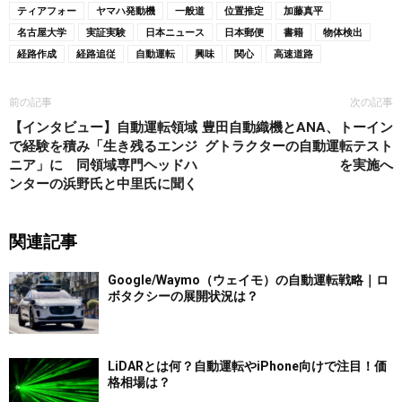
ティアフォー
ヤマハ発動機
一般道
位置推定
加藤真平
名古屋大学
実証実験
日本ニュース
日本郵便
書籍
物体検出
経路作成
経路追従
自動運転
興味
関心
高速道路
前の記事
次の記事
【インタビュー】自動運転領域
豊田自動織機とANA、トーイン
で経験を積み「生き残るエンジ
グトラクターの自動運転テスト
ニア」に 同領域専門ヘッドハ
を実施へ
ンターの浜野氏と中里氏に聞く
関連記事
Google/Waymo（ウェイモ）の自動運転戦略｜ロ
ボタクシーの展開状況は？
LiDARとは何？自動運転やiPhone向けで注目！価
格相場は？