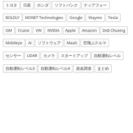
トヨタ
日産
ホンダ
ソフトバンク
ティアフォー
BOLDLY
MONET Technologies
Google
Waymo
Tesla
GM
Cruise
VW
NVIDIA
Apple
Amazon
Didi Chuxing
Mobileye
AI
ソフトウェア
MaaS
空飛ぶクルマ
センサー
LiDAR
カメラ
スタートアップ
自動運転レベル
自動運転レベル3
自動運転レベル4
資金調達
まとめ