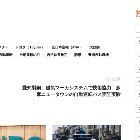
クター
トヨタ（Toyota）
全日本空輸（ANA）
大西朗
自動運転
自動運転の目
自己位置推定
誘導
豊田自動織機
次の記事
運
愛知製鋼、磁気マーカシステムで技術協力 多
摩ニュータウンの自動運転バス実証実験