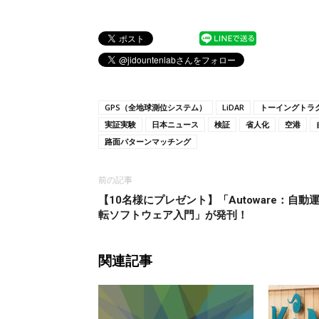
GPS（全地球測位システム）
LiDAR
トーイングトラ
実証実験
日本ニュース
検証
省人化
空港
路面パターンマッチング
前の記事
【10名様にプレゼント】「Autoware：自動
転ソフトウェア入門」が発刊！
関連記事