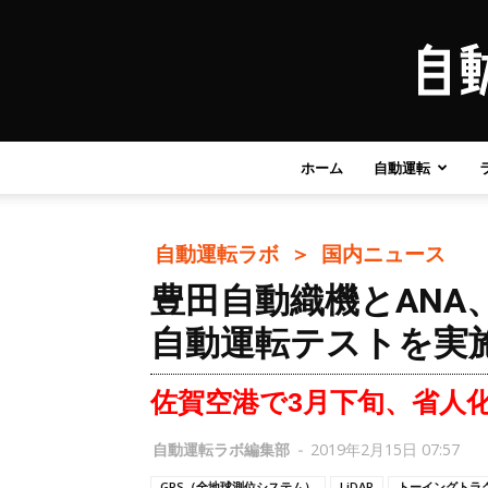
ホーム
自動運転
自動運転ラボ ＞
国内ニュース
豊田自動織機とAN
自動運転テストを実
佐賀空港で3月下旬、省人
自動運転ラボ編集部
-
2019年2月15日 07:57
GPS（全地球測位システム）
LiDAR
トーイングトラ