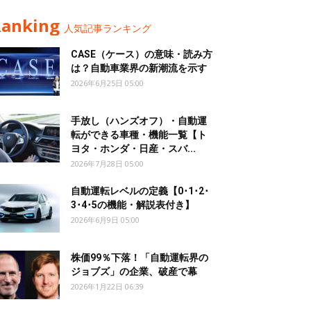
Ranking
人気記事ランキング
CASE（ケース）の意味・読み方
は？自動車業界の新潮流を示す
2026年6月25日 05:00
手放し（ハンズオフ）・自動運
転ができる車種・機能一覧【ト
ヨタ・ホンダ・日産・スバ...
2026年7月28日 05:00
自動運転レベルの定義【0･1･2･
3･4･5の機能・解説表付き】
2026年6月9日 05:00
株価99％下落！「自動運転界の
ジョブズ」の企業、破産で幕
2026年1月22日 06:39