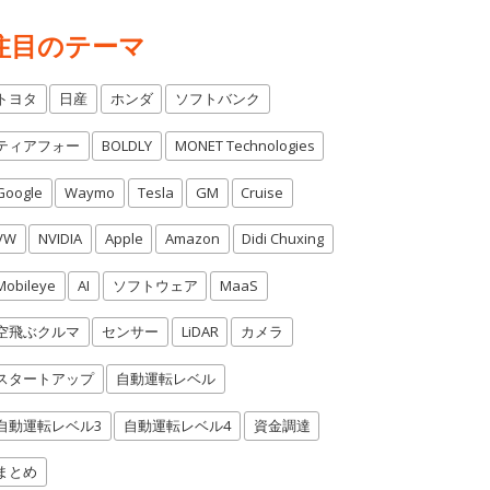
注目のテーマ
トヨタ
日産
ホンダ
ソフトバンク
ティアフォー
BOLDLY
MONET Technologies
Google
Waymo
Tesla
GM
Cruise
VW
NVIDIA
Apple
Amazon
Didi Chuxing
Mobileye
AI
ソフトウェア
MaaS
空飛ぶクルマ
センサー
LiDAR
カメラ
スタートアップ
自動運転レベル
自動運転レベル3
自動運転レベル4
資金調達
まとめ