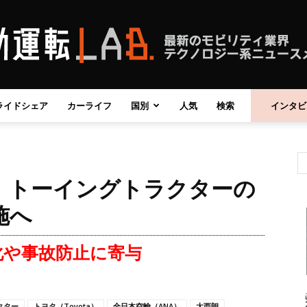
ライドシェア
カーライフ
国別
人気
検索
インタビ
自
A、トーイングトラクターの
動
施へ
化や事故防止に寄与
運
クター
トヨタ（Toyota）
全日本空輸（ANA）
大西朗