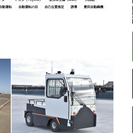
自動運転
自動運転の目
自己位置推定
誘導
豊田自動織機
転
ラ
ボ