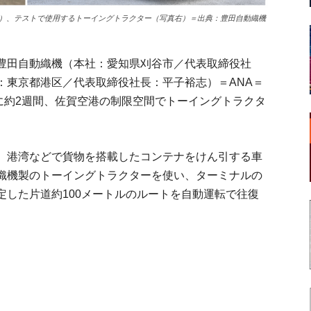
）、テストで使用するトーイングトラクター（写真右）＝出典：豊田自動織機
豊田自動織機（本社：愛知県刈谷市／代表取締役社
：東京都港区／代表取締役社長：平子裕志）＝ANA＝
月下旬に約2週間、佐賀空港の制限空間でトーイングトラクタ
、港湾などで貨物を搭載したコンテナをけん引する車
織機製のトーイングトラクターを使い、ターミナルの
定した片道約100メートルのルートを自動運転で往復