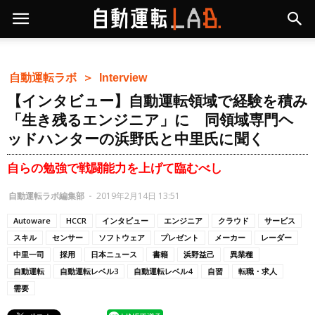
自動運転ラボ ＞
Interview
【インタビュー】自動運転領域で経験を積み
「生き残るエンジニア」に 同領域専門ヘ
ッドハンターの浜野氏と中里氏に聞く
自らの勉強で戦闘能力を上げて臨むべし
自動運転ラボ編集部
-
2019年2月14日 13:51
Autoware
HCCR
インタビュー
エンジニア
クラウド
サービス
スキル
センサー
ソフトウェア
プレゼント
メーカー
レーダー
中里一司
採用
日本ニュース
書籍
浜野益己
異業種
自動運転
自動運転レベル3
自動運転レベル4
自習
転職・求人
需要