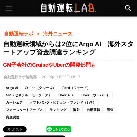
自動運転ラボ ＞
海外ニュース
自動運転領域からは2位にArgo AI 海外スタ
ートアップ資金調達ランキング
GM子会社のCruiseやUberの開発部門も
自動運転ラボ編集部
-
2019年11月22日 06:17
Argo AI
Cruise（クルーズ）
Ford（フォード）
GM（ゼネラル・モーターズ）
Uber ATG
Uber（ウーバー）
カーシェア
ソフトバンク・ビジョン・ファンド（SVF）
フォースタートアップス
ランキング
海外
自動運転
調査
資金調達