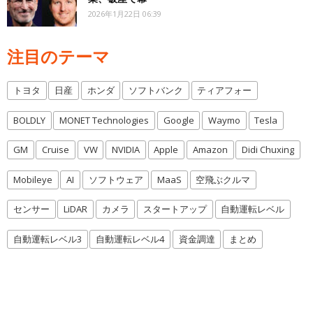
2026年1月22日 06:39
注目のテーマ
トヨタ
日産
ホンダ
ソフトバンク
ティアフォー
BOLDLY
MONET Technologies
Google
Waymo
Tesla
GM
Cruise
VW
NVIDIA
Apple
Amazon
Didi Chuxing
Mobileye
AI
ソフトウェア
MaaS
空飛ぶクルマ
センサー
LiDAR
カメラ
スタートアップ
自動運転レベル
自動運転レベル3
自動運転レベル4
資金調達
まとめ