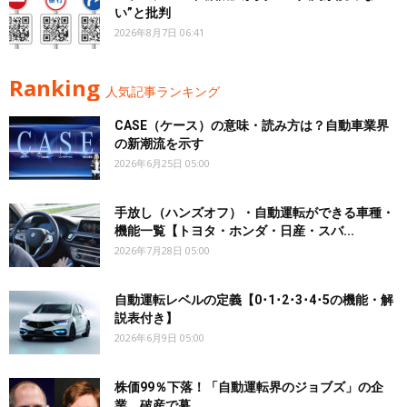
い”と批判
2026年8月7日 06:41
Ranking
人気記事ランキング
CASE（ケース）の意味・読み方は？自動車業界
の新潮流を示す
2026年6月25日 05:00
手放し（ハンズオフ）・自動運転ができる車種・
機能一覧【トヨタ・ホンダ・日産・スバ...
2026年7月28日 05:00
自動運転レベルの定義【0･1･2･3･4･5の機能・解
説表付き】
2026年6月9日 05:00
株価99％下落！「自動運転界のジョブズ」の企
業、破産で幕