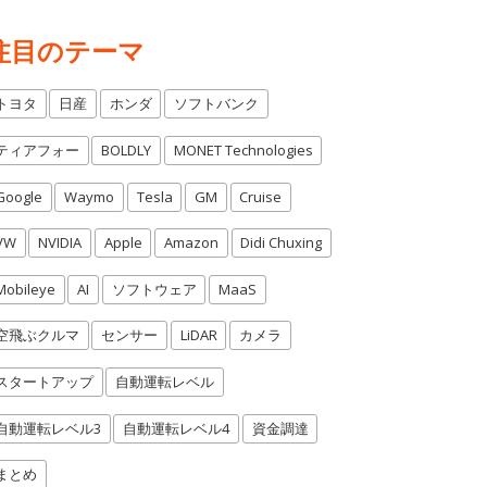
注目のテーマ
トヨタ
日産
ホンダ
ソフトバンク
ティアフォー
BOLDLY
MONET Technologies
Google
Waymo
Tesla
GM
Cruise
VW
NVIDIA
Apple
Amazon
Didi Chuxing
Mobileye
AI
ソフトウェア
MaaS
空飛ぶクルマ
センサー
LiDAR
カメラ
スタートアップ
自動運転レベル
自動運転レベル3
自動運転レベル4
資金調達
まとめ