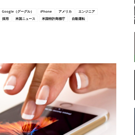
Google（グーグル）
iPhone
アメリカ
エンジニア
採用
米国ニュース
米国特許商標庁
自動運転
転
ラ
ボ