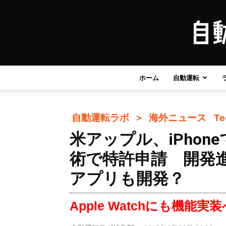
ホーム
自動運転
自動運転ラボ ＞
海外ニュース
T
米アップル、iPho
術で特許申請 開発進
アプリも開発？
Apple Watchにも機能実装