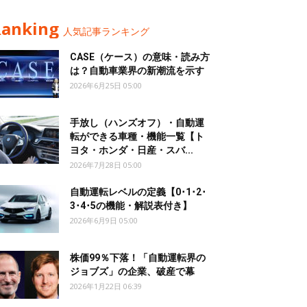
Ranking
人気記事ランキング
CASE（ケース）の意味・読み方
は？自動車業界の新潮流を示す
2026年6月25日 05:00
手放し（ハンズオフ）・自動運
転ができる車種・機能一覧【ト
ヨタ・ホンダ・日産・スバ...
2026年7月28日 05:00
自動運転レベルの定義【0･1･2･
3･4･5の機能・解説表付き】
2026年6月9日 05:00
株価99％下落！「自動運転界の
ジョブズ」の企業、破産で幕
2026年1月22日 06:39