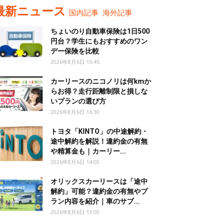
最新ニュース
国内記事
海外記事
ちょいのり自動車保険は1日500
円台？学生にもおすすめのワン
デー保険を比較
2026年8月6日 16:45
カーリースのニコノリは何kmか
らお得？走行距離制限と損しな
いプランの選び方
2026年8月6日 16:30
トヨタ「KINTO」の中途解約・
途中解約を解説！違約金の有無
や精算金も｜カーリー...
2026年8月6日 14:00
オリックスカーリースは「途中
解約」可能？違約金の有無やプ
ラン内容を紹介｜車のサブ...
2026年8月6日 13:00