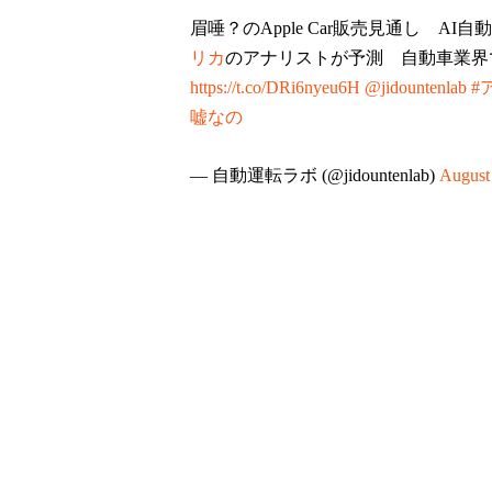
眉唾？のApple Car販売見通し AI
リカ
のアナリストが予測 自動車業界
https://t.co/DRi6nyeu6H
@jidountenlab
#
嘘なの
— 自動運転ラボ (@jidountenlab)
August