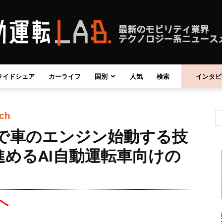
ライドシェア
カーライフ
国別
人気
検索
インタビ
自
ech
neで車のエンジン始動する技
動
めるAI自動運転車向けの
へ
運