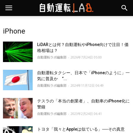
iPhone
LiDARとは何？自動運転やiPhone向けで注目！価
格相場は？
自動運転ラボ編集部
-
2026年7月24日 05:00
自動運転タクシー、日本で「iPhoneのように」一
気に普及か ”...
自動運転ラボ編集部
-
2024年11月12日 06:49
テスラの「本当の創業者」、自動車のiPhone化に
警鐘
自動運転ラボ編集部
-
2023年2月24日 06:41
トヨタ「我々とAppleは似ている」──その真意