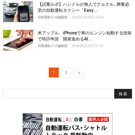
【試乗ルポ】ハンドルが無人でクルクル…興奮必
至の自動運転タクシー「Easy ...
自動運転ラボ編集部
-
2019年3月20日 16:24
米アップル、iPhoneで車のエンジン始動する技術
で特許申請 開発進めるAI...
自動運転ラボ編集部
-
2018年8月20日 21:30
1
2