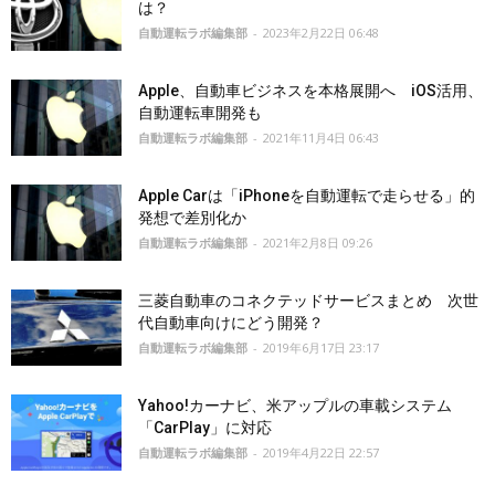
は？
自動運転ラボ編集部
-
2023年2月22日 06:48
Apple、自動車ビジネスを本格展開へ iOS活用、
自動運転車開発も
自動運転ラボ編集部
-
2021年11月4日 06:43
Apple Carは「iPhoneを自動運転で走らせる」的
発想で差別化か
自動運転ラボ編集部
-
2021年2月8日 09:26
三菱自動車のコネクテッドサービスまとめ 次世
代自動車向けにどう開発？
自動運転ラボ編集部
-
2019年6月17日 23:17
Yahoo!カーナビ、米アップルの車載システム
「CarPlay」に対応
自動運転ラボ編集部
-
2019年4月22日 22:57