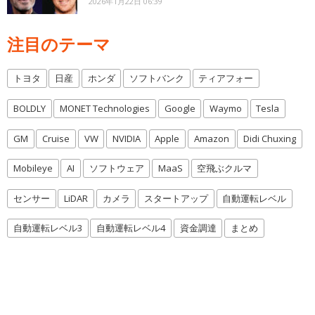
2026年1月22日 06:39
注目のテーマ
トヨタ
日産
ホンダ
ソフトバンク
ティアフォー
BOLDLY
MONET Technologies
Google
Waymo
Tesla
GM
Cruise
VW
NVIDIA
Apple
Amazon
Didi Chuxing
Mobileye
AI
ソフトウェア
MaaS
空飛ぶクルマ
センサー
LiDAR
カメラ
スタートアップ
自動運転レベル
自動運転レベル3
自動運転レベル4
資金調達
まとめ