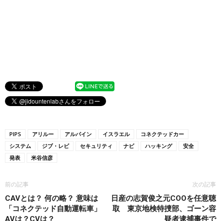
PIPS
アリルー
アルパイン
イスラエル
コネクテッドカー
システム
ジブ・レビ
セキュリティ
ナビ
ハッキング
安全
発表
米谷信彦
前の記事
次の記事
CAVとは？ 何の略？ 意味は
日産の志賀俊之元COOを任意聴
「コネクテッド自動運転車」
取 東京地検特捜部、ゴーン容
AVは？CVは？
疑者逮捕事件で