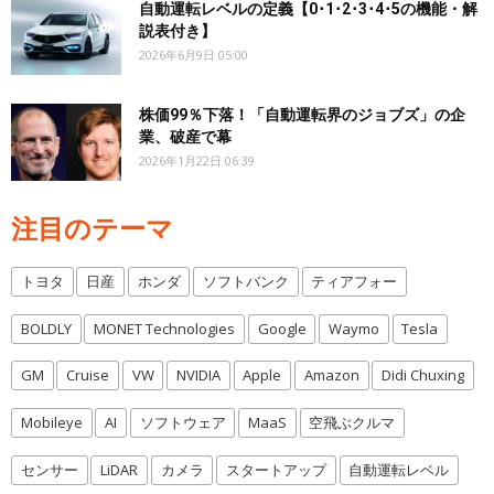
自動運転レベルの定義【0･1･2･3･4･5の機能・解
説表付き】
2026年6月9日 05:00
株価99％下落！「自動運転界のジョブズ」の企
業、破産で幕
2026年1月22日 06:39
注目のテーマ
トヨタ
日産
ホンダ
ソフトバンク
ティアフォー
BOLDLY
MONET Technologies
Google
Waymo
Tesla
GM
Cruise
VW
NVIDIA
Apple
Amazon
Didi Chuxing
Mobileye
AI
ソフトウェア
MaaS
空飛ぶクルマ
センサー
LiDAR
カメラ
スタートアップ
自動運転レベル