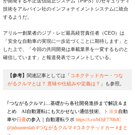
が開発する不正送信阻止システム（PIPS）のセキュリティ
技術をアルパイン社のインフォテイメントシステムに統合
するようだ。
アリルー創業者のジブ・レビ最高経営責任者（CEO）は
「安全な自動車の実現に一歩近づくことに期待します」と
した上で、「今回の共同開発は車載業界を一変するものと
確信しています」と報道発表でコメントしている。
【参考】
関連記事としては「
コネクテッドカー・つな
がるクルマとは？ 意味や仕組みや定義は？
」も参照。
｢つながるクルマ｣…基礎から各社開発進捗まで解説＆ま
とめ AI自動運転にも欠かせない通信技術、
トヨタ
自動
車や
日産
の参入｜自動運転ラボ
https://t.co/bDjF770hJC
@jidountenlab
#つながるクルマ
#コネクテッドカー
#まと