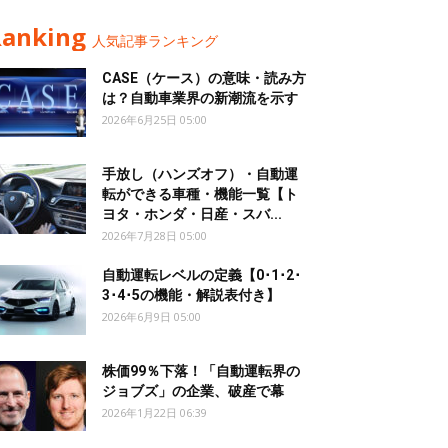
Ranking
人気記事ランキング
CASE（ケース）の意味・読み方
は？自動車業界の新潮流を示す
2026年6月25日 05:00
手放し（ハンズオフ）・自動運
転ができる車種・機能一覧【ト
ヨタ・ホンダ・日産・スバ...
2026年7月28日 05:00
自動運転レベルの定義【0･1･2･
3･4･5の機能・解説表付き】
2026年6月9日 05:00
株価99％下落！「自動運転界の
ジョブズ」の企業、破産で幕
2026年1月22日 06:39