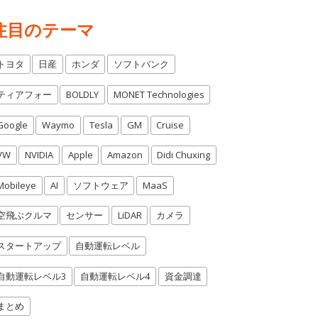
注目のテーマ
トヨタ
日産
ホンダ
ソフトバンク
ティアフォー
BOLDLY
MONET Technologies
Google
Waymo
Tesla
GM
Cruise
VW
NVIDIA
Apple
Amazon
Didi Chuxing
Mobileye
AI
ソフトウェア
MaaS
空飛ぶクルマ
センサー
LiDAR
カメラ
スタートアップ
自動運転レベル
自動運転レベル3
自動運転レベル4
資金調達
まとめ