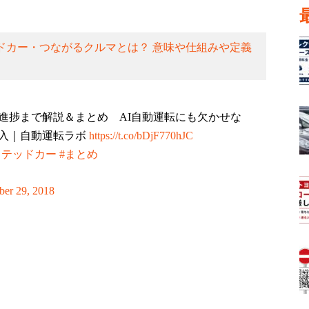
ドカー・つながるクルマとは？ 意味や仕組みや定義
進捗まで解説＆まとめ AI自動運転にも欠かせな
入｜自動運転ラボ
https://t.co/bDjF770hJC
クテッドカー
#まとめ
ber 29, 2018