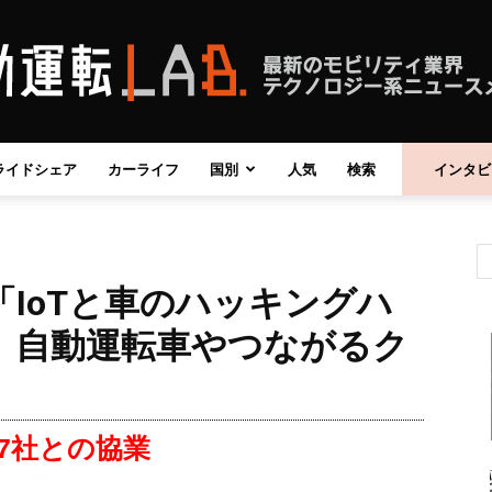
ライドシェア
カーライフ
国別
人気
検索
インタビ
自
IoTと車のハッキングハ
動
 自動運転車やつながるク
id7社との協業
運