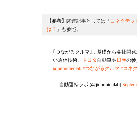
【参考】
関連記事としては「
コネクテッ
は？
」も参照。
｢つながるクルマ｣…基礎から各社開発
い通信技術、
トヨタ
自動車や
日産
の参
@jidountenlab
#つながるクルマ
#コネ
— 自動運転ラボ (@jidountenlab)
Septem