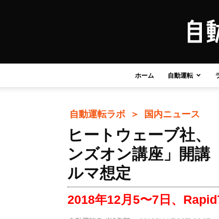
ホーム
自動運転
自動運転ラボ ＞
国内ニュース
ヒートウェーブ社、「
ンズオン講座」開講
ルマ想定
2018年12月5〜7日、Rap