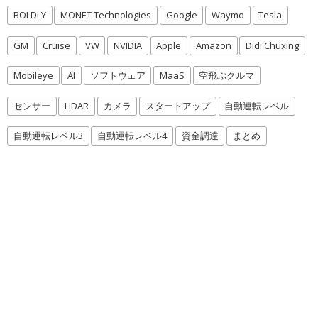
BOLDLY
MONET Technologies
Google
Waymo
Tesla
GM
Cruise
VW
NVIDIA
Apple
Amazon
Didi Chuxing
Mobileye
AI
ソフトウェア
MaaS
空飛ぶクルマ
センサー
LiDAR
カメラ
スタートアップ
自動運転レベル
自動運転レベル3
自動運転レベル4
資金調達
まとめ