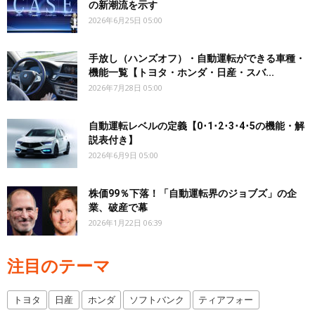
の新潮流を示す
2026年6月25日 05:00
手放し（ハンズオフ）・自動運転ができる車種・
機能一覧【トヨタ・ホンダ・日産・スバ...
2026年7月28日 05:00
自動運転レベルの定義【0･1･2･3･4･5の機能・解
説表付き】
2026年6月9日 05:00
株価99％下落！「自動運転界のジョブズ」の企
業、破産で幕
2026年1月22日 06:39
注目のテーマ
トヨタ
日産
ホンダ
ソフトバンク
ティアフォー