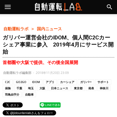
自動運転ラボ ＞
国内ニュース
ガリバー運営会社のIDOM、個人間C2Cカー
シェア事業に参入 2019年4月にサービス開
始
首都圏や大阪で提供、その後全国展開
自動運転ラボ編集部
-
2018年11月20日 23:09
C2C
GO2GO
IDOM
アプリ
カーシェア
ガリバー
サポート
保険
千葉
埼玉
大阪
日本ニュース
東京都
発表
神奈川
羽鳥由宇介
自動車