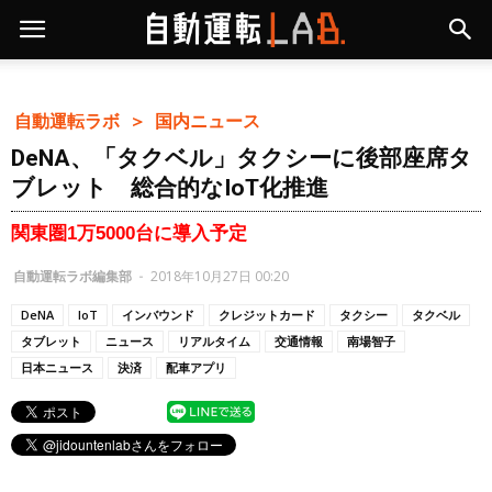
自動運転ラボ ＞
国内ニュース
DeNA、「タクベル」タクシーに後部座席タ
ブレット 総合的なIoT化推進
関東圏1万5000台に導入予定
自動運転ラボ編集部
-
2018年10月27日 00:20
DeNA
IoT
インバウンド
クレジットカード
タクシー
タクベル
タブレット
ニュース
リアルタイム
交通情報
南場智子
日本ニュース
決済
配車アプリ