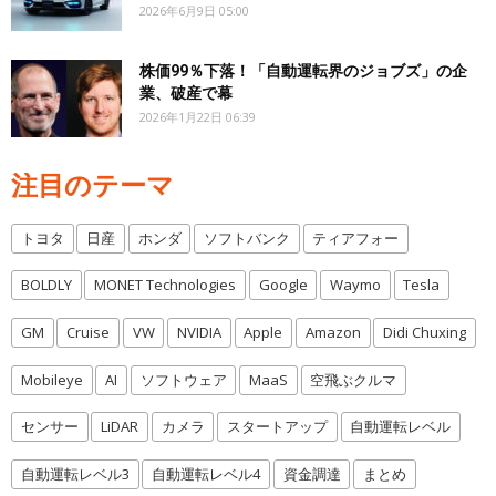
2026年6月9日 05:00
株価99％下落！「自動運転界のジョブズ」の企
業、破産で幕
2026年1月22日 06:39
注目のテーマ
トヨタ
日産
ホンダ
ソフトバンク
ティアフォー
BOLDLY
MONET Technologies
Google
Waymo
Tesla
GM
Cruise
VW
NVIDIA
Apple
Amazon
Didi Chuxing
Mobileye
AI
ソフトウェア
MaaS
空飛ぶクルマ
センサー
LiDAR
カメラ
スタートアップ
自動運転レベル
自動運転レベル3
自動運転レベル4
資金調達
まとめ