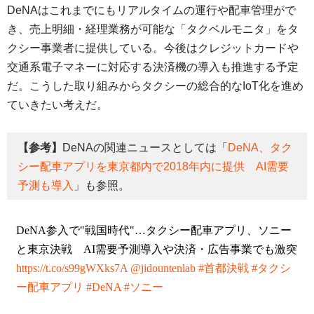
DeNAはこれまでにもリアルタイムの運行や配車管理がで
き、売上明細・経理業務が可能な「タクベルモニタ」をタ
クシー事業者に提供している。今後はクレジットカードや
交通系電⼦マネーに対応する決済機の導入も推進する予定
だ。こうした取り組みからタクシーの総合的なIoT化を進め
ていきたい考えだ。
【参考】
DeNAの関連ニュースとしては「
DeNA、タク
シー配車アプリを東京都内で2018年内に提供 AI需要
予測も導入
」も参照。
DeNA参入で"戦国時代"…タクシー配車アプリ、ソニー
と東京決戦 AI需要予測導入や決済・広告事業でも激突
https://t.co/s99gWXks7A
@jidountenlab
#首都決戦
#タクシ
ー配車アプリ
#DeNA
#ソニー