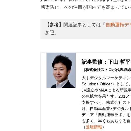
感染防止」への注目が国内でも高まってい
【参考】
関連記事としては「
自動運転デ
参照。
記事監修：下山 哲平
（株式会社ストロボ代表取締
大手デジタルマーケティング
Solutions Offic
JV設立やM&Aによる新規
の急拡大を果たす。201
支援すべく、株式会社ストロ
月、自動車産業×デジタル
ディア「自動運転ラボ」を
も多く、早くもあらゆる自
（
登壇情報
）