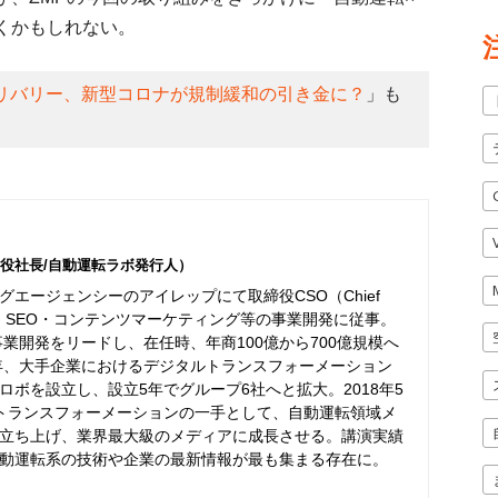
くかもしれない。
リバリー、新型コロナが規制緩和の引き金に？
」も
役社長/自動運転ラボ発行人）
エージェンシーのアイレップにて取締役CSO（Chief
er）として、SEO・コンテンツマーケティング等の事業開発に従事。
事業開発をリードし、在任時、年商100億から700億規模へ
6年、大手企業におけるデジタルトランスフォーメーション
ボを設立し、設立5年でグループ6社へと拡大。2018年5
トランスフォーメーションの一手として、自動運転領域メ
立ち上げ、業界最大級のメディアに成長させる。講演実績
動運転系の技術や企業の最新情報が最も集まる存在に。