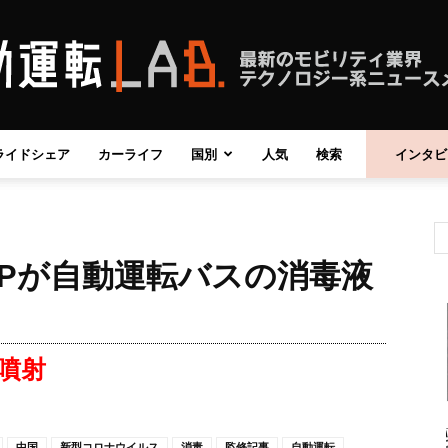
ライドシェア
カーライフ
国別
人気
検索
インタビ
自
MPが自動運転バスの消毒液
動
噴射
運
中国
新型コロナウイルス
消毒
監修記事
自動運転