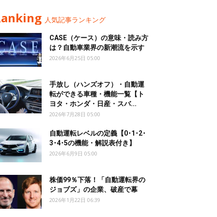
Ranking
人気記事ランキング
CASE（ケース）の意味・読み方
は？自動車業界の新潮流を示す
2026年6月25日 05:00
手放し（ハンズオフ）・自動運
転ができる車種・機能一覧【ト
ヨタ・ホンダ・日産・スバ...
2026年7月28日 05:00
自動運転レベルの定義【0･1･2･
3･4･5の機能・解説表付き】
2026年6月9日 05:00
株価99％下落！「自動運転界の
ジョブズ」の企業、破産で幕
2026年1月22日 06:39