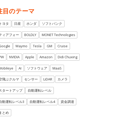
注目のテーマ
トヨタ
日産
ホンダ
ソフトバンク
ティアフォー
BOLDLY
MONET Technologies
Google
Waymo
Tesla
GM
Cruise
VW
NVIDIA
Apple
Amazon
Didi Chuxing
Mobileye
AI
ソフトウェア
MaaS
空飛ぶクルマ
センサー
LiDAR
カメラ
スタートアップ
自動運転レベル
自動運転レベル3
自動運転レベル4
資金調達
まとめ