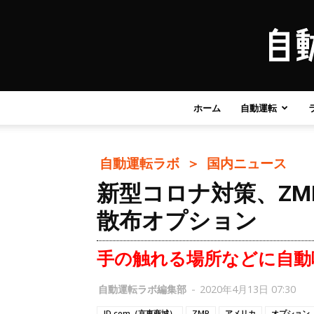
ホーム
自動運転
自動運転ラボ ＞
国内ニュース
新型コロナ対策、Z
散布オプション
手の触れる場所などに自動
自動運転ラボ編集部
-
2020年4月13日 07:30
JD.com（京東商城）
ZMP
アメリカ
オプション