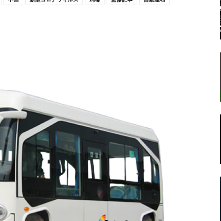
転
ラ
ボ