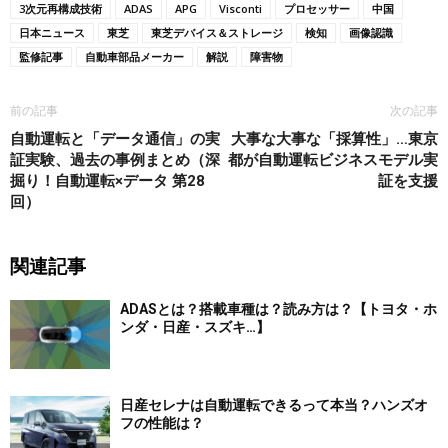
3次元再構成技術
ADAS
APG
Visconti
プロセッサー
中国
日本ニュース
東芝
東芝デバイス＆ストレージ
検知
画像認識
監修記事
自動車部品メーカー
解説
障害物
前の記事
次の記事
自動運転と「データ通信」の実
大事な大事な「採算性」…東京
証実験、過去の事例まとめ（深
都が自動運転ビジネスモデル実
掘り！自動運転×データ 第28
証を支援
回）
関連記事
ADASとは？搭載車種は？読み方は？【トヨタ・ホ
ンダ・日産・スズキ…】
日産セレナは自動運転できるって本当？ハンズオ
フの性能は？