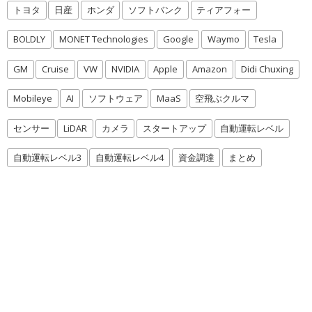
トヨタ
日産
ホンダ
ソフトバンク
ティアフォー
BOLDLY
MONET Technologies
Google
Waymo
Tesla
GM
Cruise
VW
NVIDIA
Apple
Amazon
Didi Chuxing
Mobileye
AI
ソフトウェア
MaaS
空飛ぶクルマ
センサー
LiDAR
カメラ
スタートアップ
自動運転レベル
自動運転レベル3
自動運転レベル4
資金調達
まとめ