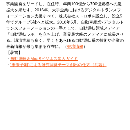
事業開発をリードし、在任時、年商100億から700億規模への急
拡大を果たす。2016年、大手企業におけるデジタルトランスフ
ォーメーション支援すべく、株式会社ストロボを設立し、設立5
年でグループ6社へと拡大。2018年5月、自動車産業×デジタルト
ランスフォーメーションの一手として、自動運転領域メディア
「自動運転ラボ」を立ち上げ、業界最大級のメディアに成長させ
る。講演実績も多く、早くもあらゆる自動運転系の技術や企業の
最新情報が最も集まる存在に。（
登壇情報
）
【著書】
・
自動運転＆MaaSビジネス参入ガイド
・
“未来予測”による研究開発テーマ創出の仕方（共著）