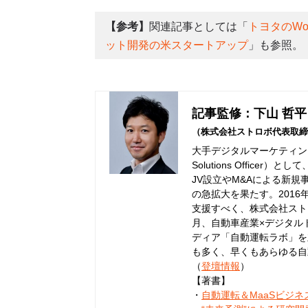
【参考】
関連記事としては「
トヨタのWov
ット開発の米スタートアップ
」も参照。
記事監修：下山 哲平
（株式会社ストロボ代表取締
大手デジタルマーケティング
Solutions Offic
JV設立やM&Aによる新規
の急拡大を果たす。201
支援すべく、株式会社ストロ
月、自動車産業×デジタル
ディア「自動運転ラボ」を
も多く、早くもあらゆる自
（
登壇情報
）
【著書】
・
自動運転＆MaaSビジ