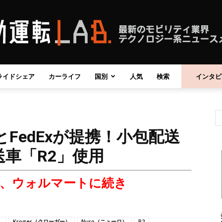
ライドシェア
カーライフ
国別
人気
検索
インタビ
自
とFedExが提携！小包配送
動
車「R2」使用
、ウォルマートに続き
運
）
Kroger（クローガー）
Nuro（ニューロ）
R2