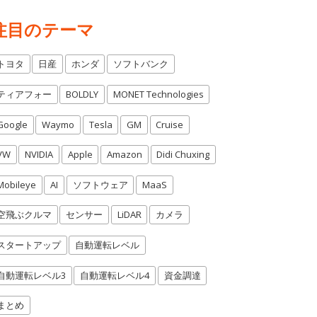
注目のテーマ
トヨタ
日産
ホンダ
ソフトバンク
ティアフォー
BOLDLY
MONET Technologies
Google
Waymo
Tesla
GM
Cruise
VW
NVIDIA
Apple
Amazon
Didi Chuxing
Mobileye
AI
ソフトウェア
MaaS
空飛ぶクルマ
センサー
LiDAR
カメラ
スタートアップ
自動運転レベル
自動運転レベル3
自動運転レベル4
資金調達
まとめ