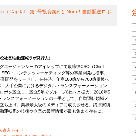
en Capital、第1号投資案件はNuro！自動配送ロボ
役社長/自動運転ラボ発行人）
エージェンシーのアイレップにて取締役CSO（Chief
er）として、SEO・コンテンツマーケティング等の事業開発に従事。
事業開発をリードし、在任時、年商100億から700億規模へ
6年、大手企業におけるデジタルトランスフォーメーション
ボを設立し、設立5年でグループ6社へと拡大。2018年5
トランスフォーメーションの一手として、自動運転領域メ
立ち上げ、業界最大級のメディアに成長させる。講演実績
動運転系の技術や企業の最新情報が最も集まる存在に。
ネス参入ガイド