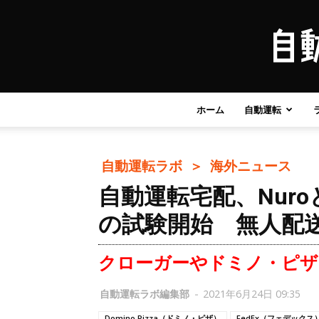
ホーム
自動運転
自動運転ラボ ＞
海外ニュース
自動運転宅配、Nuro
の試験開始 無人配送
クローガーやドミノ・ピザ
自動運転ラボ編集部
-
2021年6月24日 09:35
Domino Pizza（ドミノ・ピザ）
FedEx（フェデックス