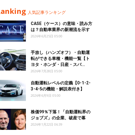
Ranking
人気記事ランキング
CASE（ケース）の意味・読み方
は？自動車業界の新潮流を示す
2026年6月25日 05:00
手放し（ハンズオフ）・自動運
転ができる車種・機能一覧【ト
ヨタ・ホンダ・日産・スバ...
2026年7月28日 05:00
自動運転レベルの定義【0･1･2･
3･4･5の機能・解説表付き】
2026年6月9日 05:00
株価99％下落！「自動運転界の
ジョブズ」の企業、破産で幕
2026年1月22日 06:39