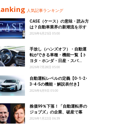
Ranking
人気記事ランキング
CASE（ケース）の意味・読み方
は？自動車業界の新潮流を示す
2026年6月25日 05:00
手放し（ハンズオフ）・自動運
転ができる車種・機能一覧【ト
ヨタ・ホンダ・日産・スバ...
2026年7月28日 05:00
自動運転レベルの定義【0･1･2･
3･4･5の機能・解説表付き】
2026年6月9日 05:00
株価99％下落！「自動運転界の
ジョブズ」の企業、破産で幕
2026年1月22日 06:39