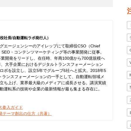
役社長/自動運転ラボ発行人）
エージェンシーのアイレップにて取締役CSO（Chief
er）として、SEO・コンテンツマーケティング等の事業開発に従事。
事業開発をリードし、在任時、年商100億から700億規模へ
6年、大手企業におけるデジタルトランスフォーメーション
ボを設立し、設立5年でグループ6社へと拡大。2018年5
トランスフォーメーションの一手として、自動運転領域メ
立ち上げ、業界最大級のメディアに成長させる。講演実績
動運転系の技術や企業の最新情報が最も集まる存在に。
ネス参入ガイド
開発テーマ創出の仕方（共著）