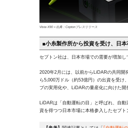
Vista-X90＝出典：Ceptonプレスリリース
■小糸製作所から投資を受け、日本
セプトン社は、日本市場での需要が増加し
2020年2月には、以前からLiDARの共
ら5,000万ドル（約53億円）の出資を
プの実用化や、LiDARの量産化に向けた
LiDARは「自動運転の目」と呼ばれ、自
資を得つつ日本市場に本格参入したセプト
【参考】
関連記事としては「
｢自動運転