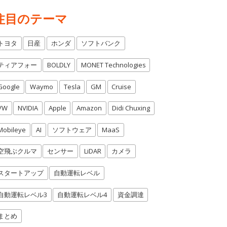
注目のテーマ
トヨタ
日産
ホンダ
ソフトバンク
ティアフォー
BOLDLY
MONET Technologies
Google
Waymo
Tesla
GM
Cruise
VW
NVIDIA
Apple
Amazon
Didi Chuxing
Mobileye
AI
ソフトウェア
MaaS
空飛ぶクルマ
センサー
LiDAR
カメラ
スタートアップ
自動運転レベル
自動運転レベル3
自動運転レベル4
資金調達
まとめ