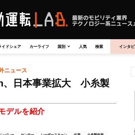
ライドシェア
カーライフ
国別
人気
検索
インタビ
自
外ニュース
pton、日本事業拡大 小糸製
動
モデルを紹介
運
コンバレー
センサー
レーザースキャン
出資
小糸製作所