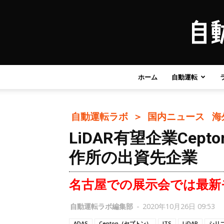
ホーム
自動運転
自動運転ラボ ＞
国内ニュース
海
LiDAR有望企業Ce
作所の出資先企業
名古屋での展示会では最新
自動運転ラボ編集部
-
2020年10月26日 09:53
ADAS
Cepton（セプトン）
ITS
LiDAR
シリ