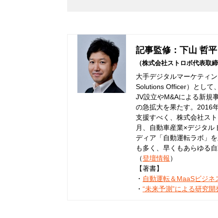
記事監修：下山 哲平
（株式会社ストロボ代表取締
大手デジタルマーケティング
Solutions Offic
JV設立やM&Aによる新規
の急拡大を果たす。201
支援すべく、株式会社ストロ
月、自動車産業×デジタル
ディア「自動運転ラボ」を
も多く、早くもあらゆる自
（
登壇情報
）
【著書】
・
自動運転＆MaaSビジ
・
“未来予測”による研究