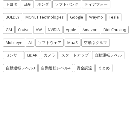
トヨタ
日産
ホンダ
ソフトバンク
ティアフォー
BOLDLY
MONET Technologies
Google
Waymo
Tesla
GM
Cruise
VW
NVIDIA
Apple
Amazon
Didi Chuxing
Mobileye
AI
ソフトウェア
MaaS
空飛ぶクルマ
センサー
LiDAR
カメラ
スタートアップ
自動運転レベル
自動運転レベル3
自動運転レベル4
資金調達
まとめ