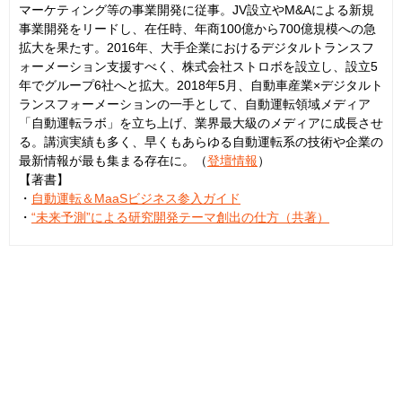
マーケティング等の事業開発に従事。JV設立やM&Aによる新規
事業開発をリードし、在任時、年商100億から700億規模への急
拡大を果たす。2016年、大手企業におけるデジタルトランスフ
ォーメーション支援すべく、株式会社ストロボを設立し、設立5
年でグループ6社へと拡大。2018年5月、自動車産業×デジタルト
ランスフォーメーションの一手として、自動運転領域メディア
「自動運転ラボ」を立ち上げ、業界最大級のメディアに成長させ
る。講演実績も多く、早くもあらゆる自動運転系の技術や企業の
最新情報が最も集まる存在に。（
登壇情報
）
【著書】
・
自動運転＆MaaSビジネス参入ガイド
・
“未来予測”による研究開発テーマ創出の仕方（共著）