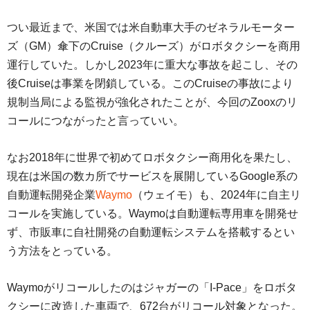
つい最近まで、米国では米自動車大手のゼネラルモーター
ズ（GM）傘下のCruise（クルーズ）がロボタクシーを商用
運行していた。しかし2023年に重大な事故を起こし、その
後Cruiseは事業を閉鎖している。このCruiseの事故により
規制当局による監視が強化されたことが、今回のZooxのリ
コールにつながったと言っていい。
なお2018年に世界で初めてロボタクシー商用化を果たし、
現在は米国の数カ所でサービスを展開しているGoogle系の
自動運転開発企業
Waymo
（ウェイモ）も、2024年に自主リ
コールを実施している。Waymoは自動運転専用車を開発せ
ず、市販車に自社開発の自動運転システムを搭載するとい
う方法をとっている。
Waymoがリコールしたのはジャガーの「I-Pace」をロボタ
クシーに改造した車両で、672台がリコール対象となった。