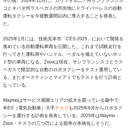
その後、2024年11月に、カリフォルニア州サンフランシス
コとネバダ州ラスベガスの市街地にドライバーレスの自動
運転タクシーを今後数週間以内に導入することを発表し
た。
2025年1月には、技術見本市「CES 2025」において開発を
進めている自動運転車両を公開した。これまで試験走行を
行ってきた運転席やハンドル、ペダルを備えていないポッ
ド型の車両になる。Zooxは現在、サンフランシスコとラス
ベガスで限定的な台数のロボタクシーをテスト運用してい
る。またオースティンとマイアミでもテストを行う計画と
なっている。
Waymoはサービス展開エリアの拡大を図っている最中で、
米EV（電気自動車）大手
テスラ
も2025年6月からロボタク
シーを運行する計画を発表している。2025年はWaymo・
Zoox・テスラの三つ巴による競争が本格化しそうだ。