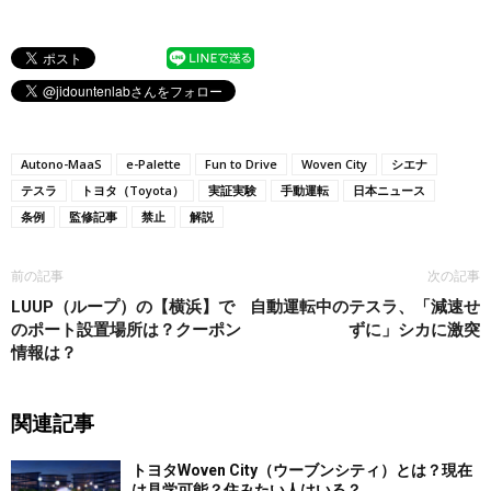
Autono-MaaS
e-Palette
Fun to Drive
Woven City
シエナ
テスラ
トヨタ（Toyota）
実証実験
手動運転
日本ニュース
条例
監修記事
禁止
解説
前の記事
次の記事
LUUP（ループ）の【横浜】で
自動運転中のテスラ、「減速せ
のポート設置場所は？クーポン
ずに」シカに激突
情報は？
関連記事
トヨタWoven City（ウーブンシティ）とは？現在
は見学可能？住みたい人はいる？