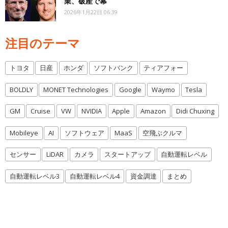
業、破産で幕
2026年1月22日 06:39
注目のテーマ
トヨタ
日産
ホンダ
ソフトバンク
ティアフォー
BOLDLY
MONET Technologies
Google
Waymo
Tesla
GM
Cruise
VW
NVIDIA
Apple
Amazon
Didi Chuxing
Mobileye
AI
ソフトウェア
MaaS
空飛ぶクルマ
センサー
LiDAR
カメラ
スタートアップ
自動運転レベル
自動運転レベル3
自動運転レベル4
資金調達
まとめ