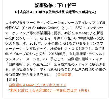
記事監修：下山 哲平
（株式会社ストロボ代表取締役社長/自動運転ラボ発行人）
大手デジタルマーケティングエージェンシーのアイレップにて取
締役CSO（Chief Solutions Officer）として、SEO・コンテンツ
マーケティング等の事業開発に従事。JV設立やM&Aによる新規
事業開発をリードし、在任時、年商100億から700億規模への急
拡大を果たす。2016年、大手企業におけるデジタルトランスフ
ォーメーション支援すべく、株式会社ストロボを設立し、設立5
年でグループ6社へと拡大。2018年5月、自動車産業×デジタルト
ランスフォーメーションの一手として、自動運転領域メディア
「自動運転ラボ」を立ち上げ、業界最大級のメディアに成長させ
る。講演実績も多く、早くもあらゆる自動運転系の技術や企業の
最新情報が最も集まる存在に。（
登壇情報
）
【著書】
・
自動運転＆MaaSビジネス参入ガイド
・
“未来予測”による研究開発テーマ創出の仕方（共著）