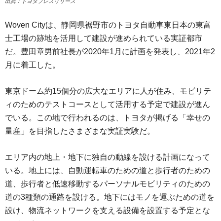
出典：トヨタプレスリリース
Woven Cityは、静岡県裾野市のトヨタ自動車東日本の東富
士工場の跡地を活用して建設が進められている実証都市
だ。豊田章男前社長が2020年1月に計画を発表し、2021年2
月に着工した。
東京ドーム約15個分の広大なエリアに人が住み、モビリテ
ィのためのテストコースとして活用する予定で建設が進ん
でいる。この地で行われるのは、トヨタが掲げる「幸せの
量産」を目指したさまざまな実証実験だ。
エリア内の地上・地下に独自の動線を設ける計画になって
いる。地上には、自動運転車のための道と歩行者のための
道、歩行者と低速移動するパーソナルモビリティのための
道の3種類の通路を設ける。地下にはモノを運ぶための道を
設け、物流ネットワークを支える設備を設置する予定とな