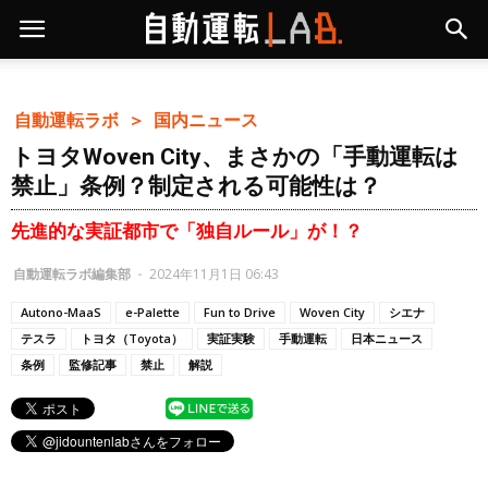
自動運転ラボ ＞
国内ニュース
トヨタWoven City、まさかの「手動運転は
禁止」条例？制定される可能性は？
先進的な実証都市で「独自ルール」が！？
自動運転ラボ編集部
-
2024年11月1日 06:43
Autono-MaaS
e-Palette
Fun to Drive
Woven City
シエナ
テスラ
トヨタ（Toyota）
実証実験
手動運転
日本ニュース
条例
監修記事
禁止
解説