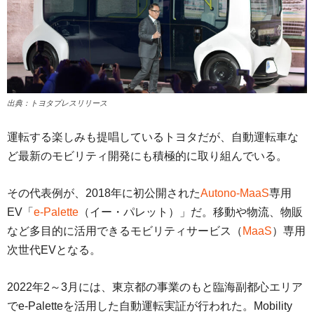
出典：トヨタプレスリリース
運転する楽しみも提唱しているトヨタだが、自動運転車な
ど最新のモビリティ開発にも積極的に取り組んでいる。
その代表例が、2018年に初公開された
Autono-MaaS
専用
EV「
e-Palette
（イー・パレット）」だ。移動や物流、物販
など多目的に活用できるモビリティサービス（
MaaS
）専用
次世代EVとなる。
2022年2～3月には、東京都の事業のもと臨海副都心エリア
でe-Paletteを活用した自動運転実証が行われた。Mobility