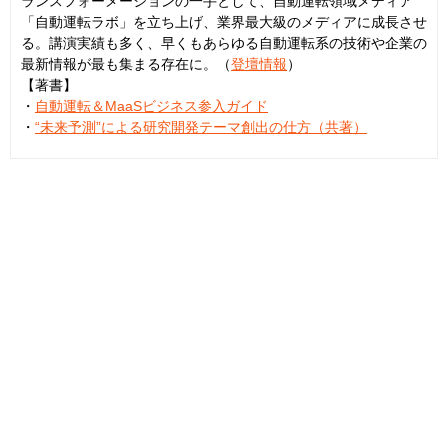
ランスフォーメーションの一手として、自動運転領域メディア
「自動運転ラボ」を立ち上げ、業界最大級のメディアに成長させ
る。講演実績も多く、早くもあらゆる自動運転系の技術や企業の
最新情報が最も集まる存在に。（
登壇情報
）
【著書】
・
自動運転＆MaaSビジネス参入ガイド
・
“未来予測”による研究開発テーマ創出の仕方（共著）