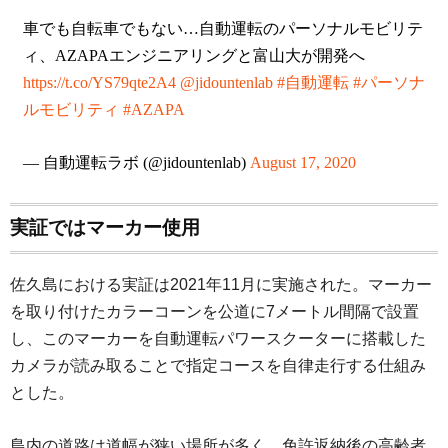
車でも自転車でもない…自動運転のパーソナルモビリテ
ィ、AZAPAエンジニアリングと富山大が開発へ
https://t.co/YS79qte2A4
@jidountenlab
#自動運転
#パーソナ
ルモビリティ
#AZAPA
— 自動運転ラボ (@jidountenlab)
August 17, 2020
実証ではマーカー使用
佐久島における実証は2021年11月に実施された。マーカー
を取り付けたカラーコーンを公道に7メートル間隔で設置
し、このマーカーを自動運転パワースクーターに搭載した
カメラが読み取ることで指定コースを自律走行する仕組み
とした。
島内の道路は道幅が狭い場所が多く、免許返納後の高齢者