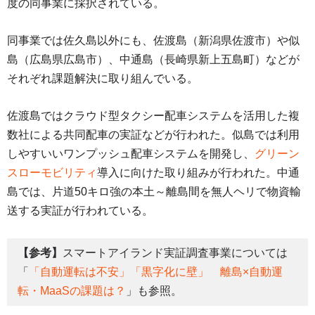
度の同事業に採択されている。
同事業では佐久島以外にも、佐渡島（新潟県佐渡市）や似
島（広島県広島市）、中通島（長崎県新上五島町）などが
それぞれ課題解決に取り組んでいる。
佐渡島ではクラウド型タクシー配車システムを活用した複
数社による共同配車の実証などが行われた。似島では利用
しやすいいワンプッシュ配車システムを開発し、
グリーン
スローモビリティ
導入に向けた取り組みが行われた。中通
島では、片道50キロ強の本土～離島間を無人ヘリで物資輸
送する実証が行われている。
【参考】
スマートアイランド実証調査事業については
「
「自動運転は不安」「黒字化に壁」 離島×自動運
転・MaaSの課題は？
」も参照。