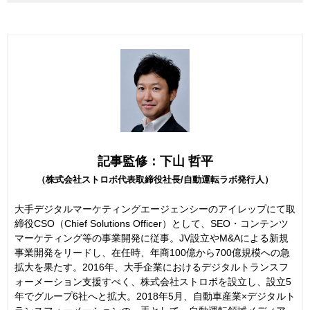
記事監修：下山 哲平
（株式会社ストロボ代表取締役社長/自動運転ラボ発行人）
大手デジタルマーケティングエージェンシーのアイレップにて取
締役CSO（Chief Solutions Officer）として、SEO・コンテンツ
マーケティング等の事業開発に従事。JV設立やM&Aによる新規
事業開発をリードし、在任時、年商100億から700億規模への急
拡大を果たす。2016年、大手企業におけるデジタルトランスフ
ォーメーション支援すべく、株式会社ストロボを設立し、設立5
年でグループ6社へと拡大。2018年5月、自動車産業×デジタルト