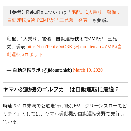
【参考】
RakuRoについては「
宅配、1人乗り、警備…
自動運転技術でZMPが「三兄弟」発表
」も参照。
宅配、1人乗り、警備…自動運転技術でZMPが「三兄
弟」発表
https://t.co/P9atxOnO3K
@jidountenlab
#ZMP
#自
動運転
#ロボット
— 自動運転ラボ (@jidountenlab)
March 10, 2020
ヤマハ発動機のゴルフカーは自動運転に最適？
時速20キロ未満で公道走行可能なEV「グリーンスローモビ
リティ」としては、ヤマハ発動機が自動運転分野で先行し
ている。