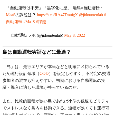
「自動運転は不安」「黒字化に壁」 離島×自動運転・
MaaS
の課題は？
https://t.co/RA47DnuigX
@jidountenlab
#
自動運転
#MaaS
#課題
— 自動運転ラボ (@jidountenlab)
May 8, 2022
島は自動運転実証などに最適？
「島」は、走行エリアが本当などと明確に区切られている
ため運行設計領域（
ODD
）を設定しやすく、不特定の交通
参加者の混在も抑えやすい。初期における自動運転の実
証・導入に適した環境が整っているのだ。
また、比較的面積が狭い島であれば小型の低速モビリティ
でストレスなく島内を移動できる。道幅が狭くても運行可
能な点もポイントで、電動シニアカー・車いすなどのパー