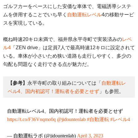
ゴルフカーをベースにした安価な車体で、電磁誘導システ
ムを併用することでいち早く
自動運転レベル
4の移動サービ
スを実現している。
概ね時速20キロ未満で、福井県永平寺町で実装済みの
レベ
ル4
「ZEN drive」は定員7人で最高時速12キロに設定されて
いる。車体が小さいため狭い道路も走行しやすく、多少の
勾配も問題なく走行できる点が魅力だ。
【参考】
永平寺町の取り組みについては「
自動運転レ
ベル4、国内初認可！運転者を必要とせず
」も参照。
自動運転レベル4、国内初認可！運転者を必要とせず
https://t.co/F36Vnqmo0q
@jidountenlab
#自動運転
#レベル4
— 自動運転ラボ (@jidountenlab)
April 3, 2023