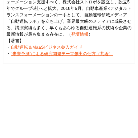
ォーメーション支援すべく、株式会社ストロボを設立し、設立5
年でグループ6社へと拡大。2018年5月、自動車産業×デジタルト
ランスフォーメーションの一手として、自動運転領域メディア
「自動運転ラボ」を立ち上げ、業界最大級のメディアに成長させ
る。講演実績も多く、早くもあらゆる自動運転系の技術や企業の
最新情報が最も集まる存在に。（
登壇情報
）
【著書】
・
自動運転＆MaaSビジネス参入ガイド
・
“未来予測”による研究開発テーマ創出の仕方（共著）