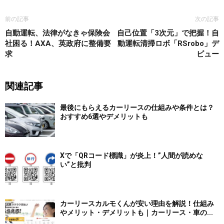
前の記事
次の記事
自動運転、法律がなきゃ保険会
自己位置「3次元」で把握！自
社困る！AXA、英政府に整備要
動運転清掃ロボ「RSrobo」デ
求
ビュー
関連記事
最後にもらえるカーリースの仕組みや条件とは？
おすすめ6選やデメリットも
Xで「QRコード標識」が炎上！”人間が読めな
い”と批判
カーリースカルモくんが安い理由を解説！仕組み
やメリット・デメリットも｜カーリース・車の...