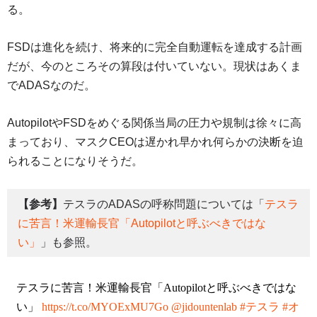
る。
FSDは進化を続け、将来的に完全自動運転を達成する計画
だが、今のところその算段は付いていない。現状はあくま
でADASなのだ。
AutopilotやFSDをめぐる関係当局の圧力や規制は徐々に高
まっており、マスクCEOは遅かれ早かれ何らかの決断を迫
られることになりそうだ。
【参考】
テスラのADASの呼称問題については「
テスラ
に苦言！米運輸長官「Autopilotと呼ぶべきではな
い」
」も参照。
テスラに苦言！米運輸長官「Autopilotと呼ぶべきではな
い」
https://t.co/MYOExMU7Go
@jidountenlab
#テスラ
#オ