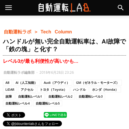
自動運転ラボ ＞
Tech
Column
ハンドルが無い完全自動運転車は、AI故障で
「鉄の塊」と化す？
レベル3が最も利便性が高いかも...
自動運転ラボ編集部
-
2018年6月28日 23:26
A8
AI（人工知能）
Audi（アウディ）
GM（ゼネラル・モーターズ）
LiDAR
アクセル
トヨタ（Toyota）
ハンドル
ホンダ（Honda）
故障
自動運転レベル1
自動運転レベル2
自動運転レベル3
自動運転レベル4
自動運転レベル5