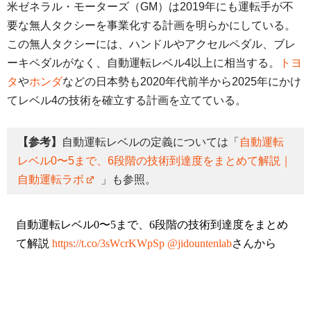
米ゼネラル・モーターズ（GM）は2019年にも運転手が不
要な無人タクシーを事業化する計画を明らかにしている。
この無人タクシーには、ハンドルやアクセルペダル、ブレ
ーキペダルがなく、自動運転レベル4以上に相当する。
トヨ
タ
や
ホンダ
などの日本勢も2020年代前半から2025年にかけ
てレベル4の技術を確立する計画を立てている。
【参考】
自動運転レベルの定義については「
自動運転
レベル0〜5まで、6段階の技術到達度をまとめて解説｜
自動運転ラボ
」も参照。
自動運転レベル0〜5まで、6段階の技術到達度をまとめ
て解説
https://t.co/3sWcrKWpSp
@jidountenlab
さんから