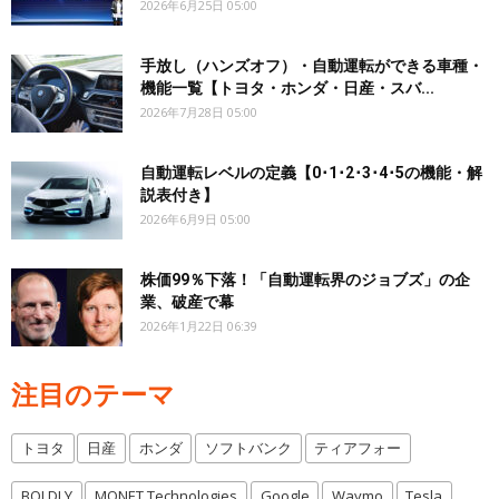
2026年6月25日 05:00
手放し（ハンズオフ）・自動運転ができる車種・
機能一覧【トヨタ・ホンダ・日産・スバ...
2026年7月28日 05:00
自動運転レベルの定義【0･1･2･3･4･5の機能・解
説表付き】
2026年6月9日 05:00
株価99％下落！「自動運転界のジョブズ」の企
業、破産で幕
2026年1月22日 06:39
注目のテーマ
トヨタ
日産
ホンダ
ソフトバンク
ティアフォー
BOLDLY
MONET Technologies
Google
Waymo
Tesla