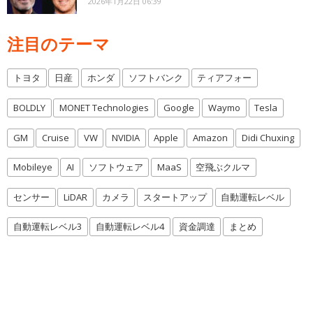
2026年1月22日 06:39
注目のテーマ
トヨタ
日産
ホンダ
ソフトバンク
ティアフォー
BOLDLY
MONET Technologies
Google
Waymo
Tesla
GM
Cruise
VW
NVIDIA
Apple
Amazon
Didi Chuxing
Mobileye
AI
ソフトウェア
MaaS
空飛ぶクルマ
センサー
LiDAR
カメラ
スタートアップ
自動運転レベル
自動運転レベル3
自動運転レベル4
資金調達
まとめ