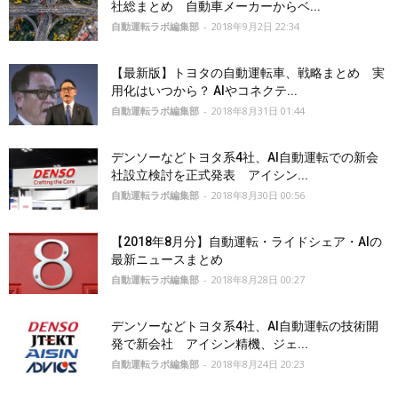
社総まとめ 自動車メーカーからベ...
自動運転ラボ編集部
-
2018年9月2日 22:34
【最新版】トヨタの自動運転車、戦略まとめ 実
用化はいつから？ AIやコネクテ...
自動運転ラボ編集部
-
2018年8月31日 01:44
デンソーなどトヨタ系4社、AI自動運転での新会
社設立検討を正式発表 アイシン...
自動運転ラボ編集部
-
2018年8月30日 00:56
【2018年8月分】自動運転・ライドシェア・AIの
最新ニュースまとめ
自動運転ラボ編集部
-
2018年8月28日 00:27
デンソーなどトヨタ系4社、AI自動運転の技術開
発で新会社 アイシン精機、ジェ...
自動運転ラボ編集部
-
2018年8月24日 20:23