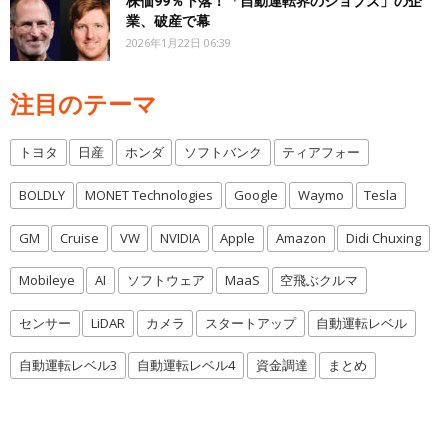
株価99％下落！「自動運転界のジョブズ」の企
業、破産で幕
2026年1月22日 06:39
注目のテーマ
トヨタ
日産
ホンダ
ソフトバンク
ティアフォー
BOLDLY
MONET Technologies
Google
Waymo
Tesla
GM
Cruise
VW
NVIDIA
Apple
Amazon
Didi Chuxing
Mobileye
AI
ソフトウェア
MaaS
空飛ぶクルマ
センサー
LiDAR
カメラ
スタートアップ
自動運転レベル
自動運転レベル3
自動運転レベル4
資金調達
まとめ