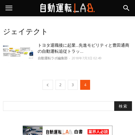
ジェイテクト
トヨタ退職後に起業…先進モビリティと豊田通商
の自動運転追従トラッ...
自動運転ラボ編集部
-
2018年7月3日 02:49
2
3
4