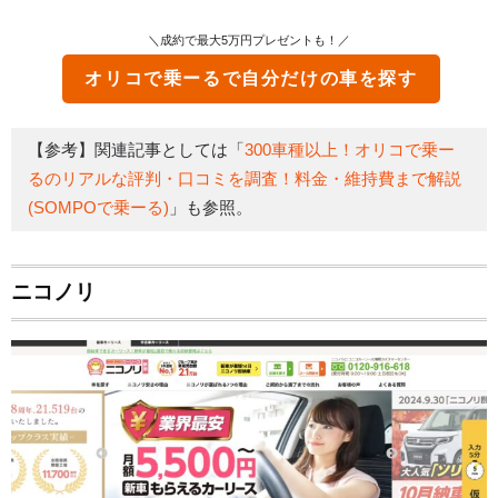
＼成約で最大5万円プレゼントも！／
オリコで乗ーる
で自分だけの車を探す
【参考】関連記事としては「
300車種以上！オリコで乗ー
るのリアルな評判・口コミを調査！料金・維持費まで解説
(SOMPOで乗ーる)
」も参照。
ニコノリ