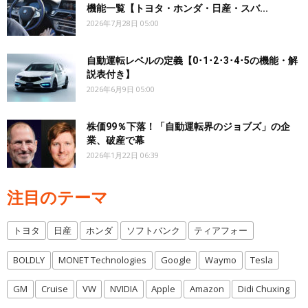
機能一覧【トヨタ・ホンダ・日産・スバ...
2026年7月28日 05:00
自動運転レベルの定義【0･1･2･3･4･5の機能・解
説表付き】
2026年6月9日 05:00
株価99％下落！「自動運転界のジョブズ」の企
業、破産で幕
2026年1月22日 06:39
注目のテーマ
トヨタ
日産
ホンダ
ソフトバンク
ティアフォー
BOLDLY
MONET Technologies
Google
Waymo
Tesla
GM
Cruise
VW
NVIDIA
Apple
Amazon
Didi Chuxing