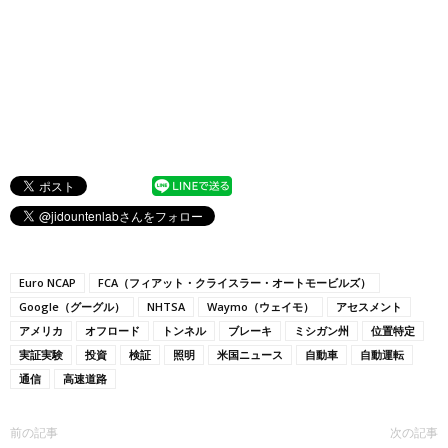
Euro NCAP
FCA（フィアット・クライスラー・オートモービルズ）
Google（グーグル）
NHTSA
Waymo（ウェイモ）
アセスメント
アメリカ
オフロード
トンネル
ブレーキ
ミシガン州
位置特定
実証実験
投資
検証
照明
米国ニュース
自動車
自動運転
通信
高速道路
前の記事
次の記事