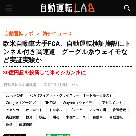
自動運転ラボ ＞
海外ニュース
欧米自動車大手FCA、自動運転検証施設にト
ンネル付き高速道 グーグル系ウェイモな
ど実証実験か
30億円超を投資して米ミシガン州に
自動運転ラボ編集部
-
2018年9月10日 00:38
Euro NCAP
FCA（フィアット・クライスラー・オートモービルズ）
Google（グーグル）
NHTSA
Waymo（ウェイモ）
アセスメント
アメリカ
オフロード
トンネル
ブレーキ
ミシガン州
位置特定
実証実験
投資
検証
照明
米国ニュース
自動車
自動運転
通信
高速道路