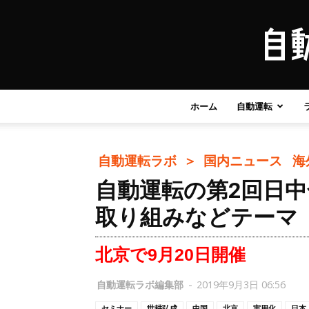
ホーム
自動運転
自動運転ラボ ＞
国内ニュース
海
自動運転の第2回日
取り組みなどテーマ
北京で9月20日開催
自動運転ラボ編集部
-
2019年9月3日 06:56
セミナー
世耕弘成
中国
北京
実用化
日本