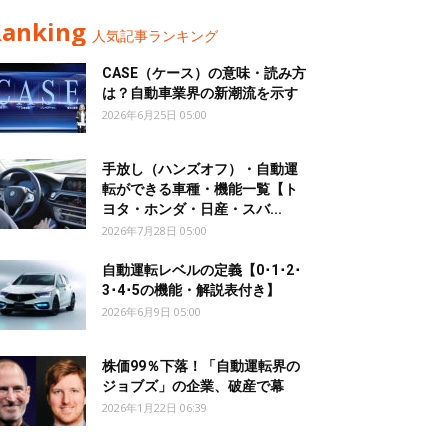
Ranking
人気記事ランキング
CASE（ケース）の意味・読み方
は？自動車業界の新潮流を示す
2026年6月25日 05:00
手放し（ハンズオフ）・自動運
転ができる車種・機能一覧【ト
ヨタ・ホンダ・日産・スバ...
2026年7月28日 05:00
自動運転レベルの定義【0･1･2･
3･4･5の機能・解説表付き】
2026年6月9日 05:00
株価99％下落！「自動運転界の
ジョブズ」の企業、破産で幕
2026年1月22日 06:39