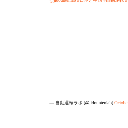
@jidountenlab
#日本と中国
#自動運転
— 自動運転ラボ (@jidountenlab)
October