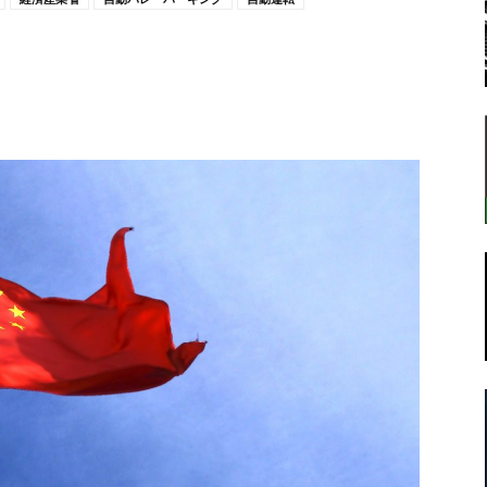
転
ラ
ボ