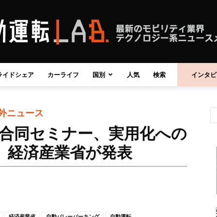
ライドシェア
カーライフ
国別
人気
検索
インタビ
自
外ニュース
中合同セミナー、実用化への
動
 経済産業省が発表
運
経済産業省
自動バレーバーキング
自動運転