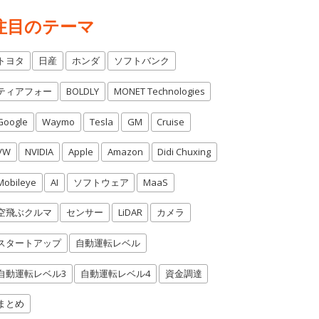
注目のテーマ
トヨタ
日産
ホンダ
ソフトバンク
ティアフォー
BOLDLY
MONET Technologies
Google
Waymo
Tesla
GM
Cruise
VW
NVIDIA
Apple
Amazon
Didi Chuxing
Mobileye
AI
ソフトウェア
MaaS
空飛ぶクルマ
センサー
LiDAR
カメラ
スタートアップ
自動運転レベル
自動運転レベル3
自動運転レベル4
資金調達
まとめ