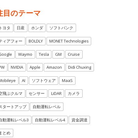
注目のテーマ
トヨタ
日産
ホンダ
ソフトバンク
ティアフォー
BOLDLY
MONET Technologies
Google
Waymo
Tesla
GM
Cruise
VW
NVIDIA
Apple
Amazon
Didi Chuxing
Mobileye
AI
ソフトウェア
MaaS
空飛ぶクルマ
センサー
LiDAR
カメラ
スタートアップ
自動運転レベル
自動運転レベル3
自動運転レベル4
資金調達
まとめ