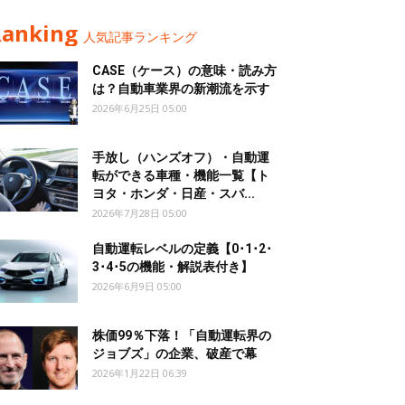
Ranking
人気記事ランキング
CASE（ケース）の意味・読み方
は？自動車業界の新潮流を示す
2026年6月25日 05:00
手放し（ハンズオフ）・自動運
転ができる車種・機能一覧【ト
ヨタ・ホンダ・日産・スバ...
2026年7月28日 05:00
自動運転レベルの定義【0･1･2･
3･4･5の機能・解説表付き】
2026年6月9日 05:00
株価99％下落！「自動運転界の
ジョブズ」の企業、破産で幕
2026年1月22日 06:39