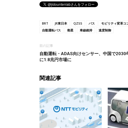
BRT
JR東日本
QZSS
バス
モビリティ変革コ
自動運転バス
衛星
車線維持
速度制御
前の記事
自動運転・ADAS向けセンサー、中国で2030
に1.8兆円市場に
関連記事