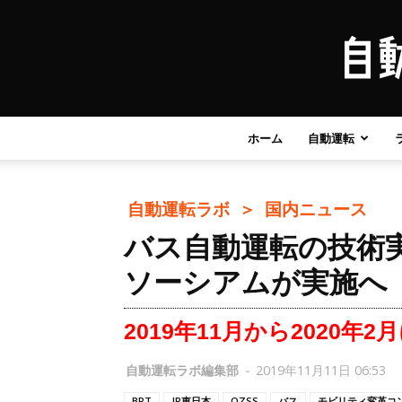
ホーム
自動運転
自動運転ラボ ＞
国内ニュース
バス自動運転の技術
ソーシアムが実施へ
2019年11月から2020年2
自動運転ラボ編集部
-
2019年11月11日 06:53
BRT
JR東日本
QZSS
バス
モビリティ変革コ