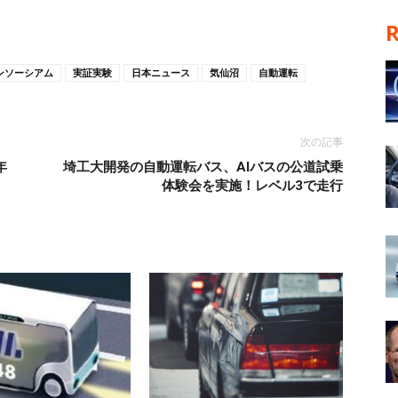
ンソーシアム
実証実験
日本ニュース
気仙沼
自動運転
次の記事
年
埼工大開発の自動運転バス、AIバスの公道試乗
体験会を実施！レベル3で走行