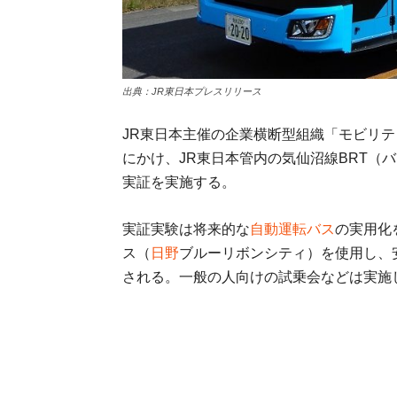
出典：JR東日本プレスリリース
JR東日本主催の企業横断型組織「モビリティ
にかけ、JR東日本管内の気仙沼線BRT（
実証を実施する。
実証実験は将来的な
自動運転バス
の実用化
ス（
日野
ブルーリボンシティ）を使用し、
される。一般の人向けの試乗会などは実施