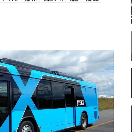
転
ラ
ボ