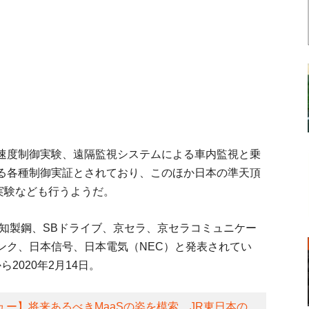
速度制御実験、遠隔監視システムによる車内監視と乗
る各種制御実証とされており、このほか日本の準天頂
実験なども行うようだ。
知製鋼、SBドライブ、京セラ、京セラコミュニケー
ンク、日本信号、日本電気（NEC）と発表されてい
ら2020年2月14日。
ュー】将来あるべきMaaSの姿を模索 JR東日本の