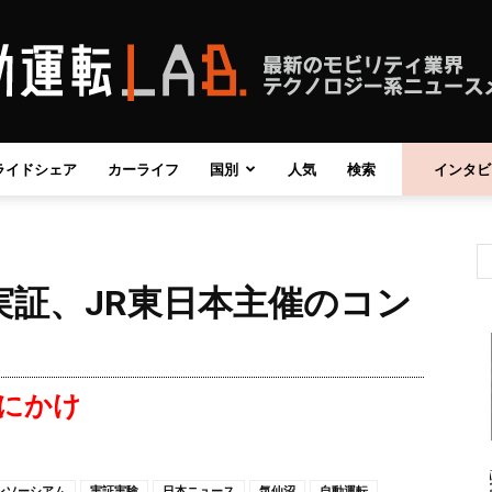
ライドシェア
カーライフ
国別
人気
検索
インタビ
自
実証、JR東日本主催のコン
動
月にかけ
運
ンソーシアム
実証実験
日本ニュース
気仙沼
自動運転