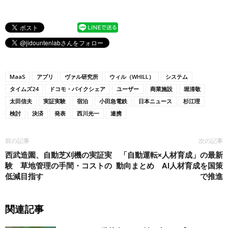
MaaS
アプリ
ヴァル研究所
ウィル（WHILL）
システム
タイムズ24
ドコモ・バイクシェア
ユーザー
商業施設
堀清敬
太田信夫
実証実験
宿泊
小田急電鉄
日本ニュース
杉江理
検討
決済
発表
西川光一
連携
前の記事
次の記事
西武造園、自動芝刈機の実証実
「自動運転×人材育成」の最新
験 草地管理の手間・コストの
動向まとめ AI人材育成を国策
低減目指す
で推進
関連記事