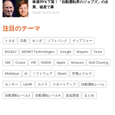
株価99％下落！「自動運転界のジョブズ」の企
業、破産で幕
2026年1月22日 06:39
注目のテーマ
トヨタ
日産
ホンダ
ソフトバンク
ティアフォー
BOLDLY
MONET Technologies
Google
Waymo
Tesla
GM
Cruise
VW
NVIDIA
Apple
Amazon
Didi Chuxing
Mobileye
AI
ソフトウェア
MaaS
空飛ぶクルマ
センサー
LiDAR
カメラ
スタートアップ
自動運転レベル
自動運転レベル3
自動運転レベル4
資金調達
まとめ