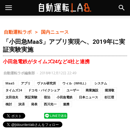
自動運転ラボ ＞
国内ニュース
「小田急MaaS」アプリ実現へ、2019年に実
証実験実施
小田急電鉄がタイムズ24など4社と連携
自動運転ラボ編集部
-
2018年12月12日 22:49
MaaS
アプリ
ヴァル研究所
ウィル（WHILL）
システム
タイムズ24
ドコモ・バイクシェア
ユーザー
商業施設
堀清敬
太田信夫
実証実験
宿泊
小田急電鉄
日本ニュース
杉江理
検討
決済
発表
西川光一
連携