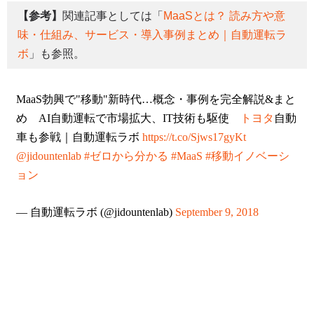
【参考】
関連記事としては「
MaaSとは？ 読み方や意
味・仕組み、サービス・導入事例まとめ｜自動運転ラ
ボ
」も参照。
MaaS勃興で"移動"新時代…概念・事例を完全解説&まと
め AI自動運転で市場拡大、IT技術も駆使
トヨタ
自動
車も参戦｜自動運転ラボ
https://t.co/Sjws17gyKt
@jidountenlab
#ゼロから分かる
#MaaS
#移動イノベーシ
ョン
— 自動運転ラボ (@jidountenlab)
September 9, 2018