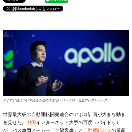
アポロ計画について語る
百度
の李彦宏CEO＝出典：百度プレスリリース
世界最大級の自動運転開発連合のアポロ計画が大きな動き
を見せた。
中国
インターネット大手の百度（バイドゥ）
が、バス車両メーカー「金龍客車」と
自動運転バス
の量産