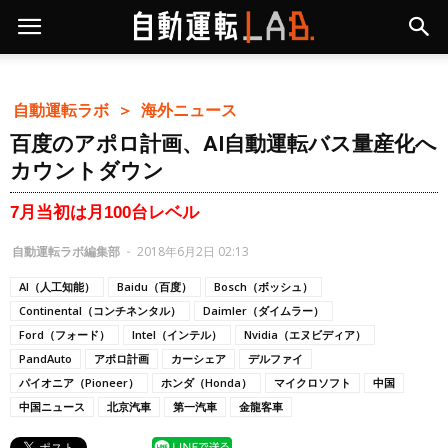
自動運転ラボ ＞
海外ニュース
百度のアポロ計画、AI自動運転バス量産化へ
カウントダウン
7月当初は月100台レベル
自動運転ラボ編集部
-
2018年6月2日 02:13
AI（人工知能）
Baidu（百度）
Bosch（ボッシュ）
Continental（コンチネンタル）
Daimler（ダイムラー）
Ford（フォード）
Intel（インテル）
Nvidia（エヌビディア）
PandAuto
アポロ計画
カーシェア
デルファイ
パイオニア（Pioneer）
ホンダ（Honda）
マイクロソフト
中国
中国ニュース
北京汽車
第一汽車
金龍客車