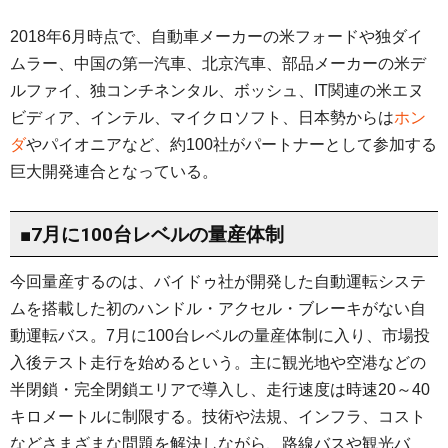
2018年6月時点で、自動車メーカーの米フォードや独ダイ
ムラー、中国の第一汽車、北京汽車、部品メーカーの米デ
ルファイ、独コンチネンタル、ボッシュ、IT関連の米エヌ
ビディア、インテル、マイクロソフト、日本勢からは
ホン
ダ
やパイオニアなど、約100社がパートナーとして参加する
巨大開発連合となっている。
■7月に100台レベルの量産体制
今回量産するのは、バイドゥ社が開発した自動運転システ
ムを搭載した初のハンドル・アクセル・ブレーキがない自
動運転バス。7月に100台レベルの量産体制に入り、市場投
入後テスト走行を始めるという。主に観光地や空港などの
半閉鎖・完全閉鎖エリアで導入し、走行速度は時速20～40
キロメートルに制限する。技術や法規、インフラ、コスト
などさまざまな問題を解決しながら、路線バスや観光バ