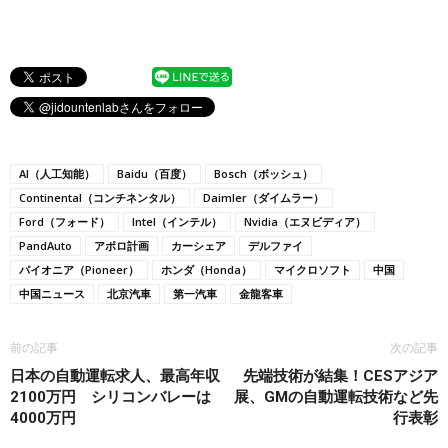
AI（人工知能）
Baidu（百度）
Bosch（ボッシュ）
Continental（コンチネンタル）
Daimler（ダイムラー）
Ford（フォード）
Intel（インテル）
Nvidia（エヌビディア）
PandAuto
アポロ計画
カーシェア
デルファイ
パイオニア（Pioneer）
ホンダ（Honda）
マイクロソフト
中国
中国ニュース
北京汽車
第一汽車
金龍客車
前の記事
次の記事
日本の自動運転求人、最高年収
先端技術が結集！CESアジア
2100万円 シリコンバレーは
展、GMの自動運転技術など先
4000万円
行表彰