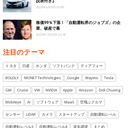
説表付き】
2026年6月9日 05:00
株価99％下落！「自動運転界のジョブズ」の企
業、破産で幕
2026年1月22日 06:39
注目のテーマ
トヨタ
日産
ホンダ
ソフトバンク
ティアフォー
BOLDLY
MONET Technologies
Google
Waymo
Tesla
GM
Cruise
VW
NVIDIA
Apple
Amazon
Didi Chuxing
Mobileye
AI
ソフトウェア
MaaS
空飛ぶクルマ
センサー
LiDAR
カメラ
スタートアップ
自動運転レベル
自動運転レベル3
自動運転レベル4
資金調達
まとめ