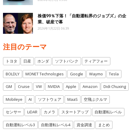
株価99％下落！「自動運転界のジョブズ」の企
業、破産で幕
2026年1月22日 06:39
注目のテーマ
トヨタ
日産
ホンダ
ソフトバンク
ティアフォー
BOLDLY
MONET Technologies
Google
Waymo
Tesla
GM
Cruise
VW
NVIDIA
Apple
Amazon
Didi Chuxing
Mobileye
AI
ソフトウェア
MaaS
空飛ぶクルマ
センサー
LiDAR
カメラ
スタートアップ
自動運転レベル
自動運転レベル3
自動運転レベル4
資金調達
まとめ