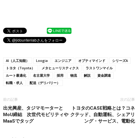
AI（人工知能）
Loogia
エンジニア
オプティマインド
シリーズA
トヨタ（Toyota）
メタヒューリスティクス
ラストワンマイル
ルート最適化
名古屋大学
採用
物流
解説
資金調達
転職・求人
配送（デリバリー）
前の記事
次の記事
出光興産、タジマモーターと
トヨタのCASE戦略とは？コネ
MoU締結 次世代モビリティや
クテッド、自動運転、シェアリ
MaaSでタッグ
ング・サービス、電動化