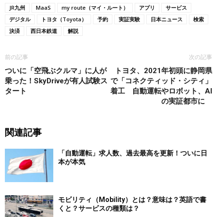
JR九州
MaaS
my route（マイ・ルート）
アプリ
サービス
デジタル
トヨタ（Toyota）
予約
実証実験
日本ニュース
検索
決済
西日本鉄道
解説
前の記事
次の記事
ついに「空飛ぶクルマ」に人が
トヨタ、2021年初頭に静岡県
乗った！SkyDriveが有人試験ス
で「コネクティッド・シティ」
タート
着工 自動運転やロボット、AI
の実証都市に
関連記事
「自動運転」求人数、過去最高を更新！ついに日
本が本気
モビリティ（Mobility）とは？意味は？英語で書
くと？サービスの種類は？