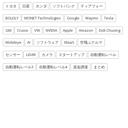
トヨタ
日産
ホンダ
ソフトバンク
ティアフォー
BOLDLY
MONET Technologies
Google
Waymo
Tesla
GM
Cruise
VW
NVIDIA
Apple
Amazon
Didi Chuxing
Mobileye
AI
ソフトウェア
MaaS
空飛ぶクルマ
センサー
LiDAR
カメラ
スタートアップ
自動運転レベル
自動運転レベル3
自動運転レベル4
資金調達
まとめ