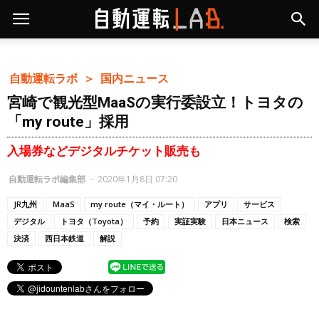
自動運転ラボ ＞
国内ニュース
宮崎で観光型MaaSの実行委設立！トヨタの
「my route」採用
入場券などデジタルチケット販売も
自動運転ラボ編集部
-
2020年1月8日 07:20
JR九州
MaaS
my route（マイ・ルート）
アプリ
サービス
デジタル
トヨタ（Toyota）
予約
実証実験
日本ニュース
検索
決済
西日本鉄道
解説