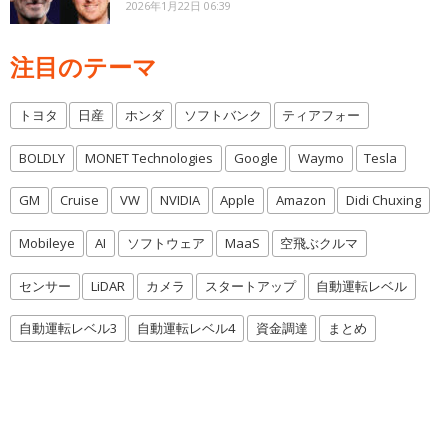
2026年1月22日 06:39
注目のテーマ
トヨタ
日産
ホンダ
ソフトバンク
ティアフォー
BOLDLY
MONET Technologies
Google
Waymo
Tesla
GM
Cruise
VW
NVIDIA
Apple
Amazon
Didi Chuxing
Mobileye
AI
ソフトウェア
MaaS
空飛ぶクルマ
センサー
LiDAR
カメラ
スタートアップ
自動運転レベル
自動運転レベル3
自動運転レベル4
資金調達
まとめ