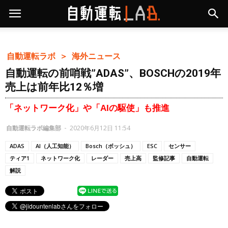
自動運転ラボ ＞
海外ニュース
自動運転の前哨戦”ADAS”、BOSCHの2019年
売上は前年比12％増
「ネットワーク化」や「AIの駆使」も推進
自動運転ラボ編集部
-
2020年6月12日 11:54
ADAS
AI（人工知能）
Bosch（ボッシュ）
ESC
センサー
ティア1
ネットワーク化
レーダー
売上高
監修記事
自動運転
解説