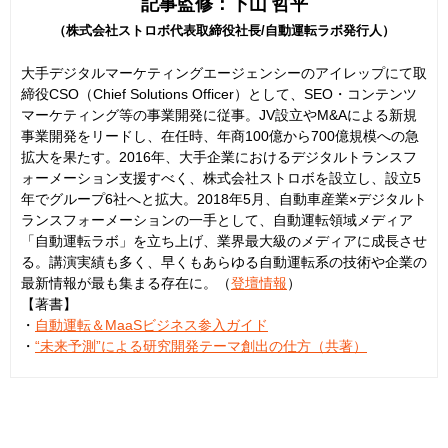
記事監修：下山 哲平
（株式会社ストロボ代表取締役社長/自動運転ラボ発行人）
大手デジタルマーケティングエージェンシーのアイレップにて取
締役CSO（Chief Solutions Officer）として、SEO・コンテンツ
マーケティング等の事業開発に従事。JV設立やM&Aによる新規
事業開発をリードし、在任時、年商100億から700億規模への急
拡大を果たす。2016年、大手企業におけるデジタルトランスフ
ォーメーション支援すべく、株式会社ストロボを設立し、設立5
年でグループ6社へと拡大。2018年5月、自動車産業×デジタルト
ランスフォーメーションの一手として、自動運転領域メディア
「自動運転ラボ」を立ち上げ、業界最大級のメディアに成長させ
る。講演実績も多く、早くもあらゆる自動運転系の技術や企業の
最新情報が最も集まる存在に。（
登壇情報
）
【著書】
・
自動運転＆MaaSビジネス参入ガイド
・
“未来予測”による研究開発テーマ創出の仕方（共著）