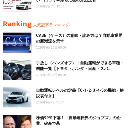
い？口コミや落ちた後の対処法も
2026年8月7日 12:00
Ranking
人気記事ランキング
CASE（ケース）の意味・読み方は？自動車業界
の新潮流を示す
2026年6月25日 05:00
手放し（ハンズオフ）・自動運転ができる車種・
機能一覧【トヨタ・ホンダ・日産・スバ...
2026年7月28日 05:00
自動運転レベルの定義【0･1･2･3･4･5の機能・解
説表付き】
2026年6月9日 05:00
株価99％下落！「自動運転界のジョブズ」の企
業、破産で幕