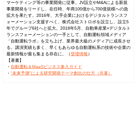
マーケティング等の事業開発に従事。JV設立やM&Aによる新規
事業開発をリードし、在任時、年商100億から700億規模への急
拡大を果たす。2016年、大手企業におけるデジタルトランスフ
ォーメーション支援すべく、株式会社ストロボを設立し、設立5
年でグループ6社へと拡大。2018年5月、自動車産業×デジタルト
ランスフォーメーションの一手として、自動運転領域メディア
「自動運転ラボ」を立ち上げ、業界最大級のメディアに成長させ
る。講演実績も多く、早くもあらゆる自動運転系の技術や企業の
最新情報が最も集まる存在に。（
登壇情報
）
【著書】
・
自動運転＆MaaSビジネス参入ガイド
・
“未来予測”による研究開発テーマ創出の仕方（共著）