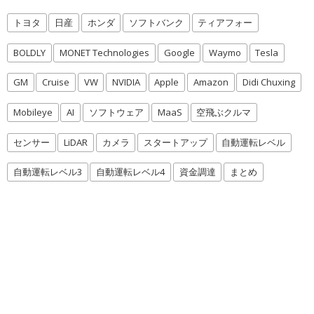
トヨタ
日産
ホンダ
ソフトバンク
ティアフォー
BOLDLY
MONET Technologies
Google
Waymo
Tesla
GM
Cruise
VW
NVIDIA
Apple
Amazon
Didi Chuxing
Mobileye
AI
ソフトウェア
MaaS
空飛ぶクルマ
センサー
LiDAR
カメラ
スタートアップ
自動運転レベル
自動運転レベル3
自動運転レベル4
資金調達
まとめ