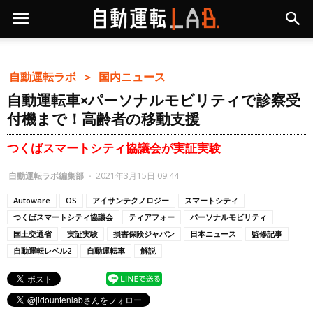
自動運転ラボ ＞
国内ニュース
自動運転車×パーソナルモビリティで診察受
付機まで！高齢者の移動支援
つくばスマートシティ協議会が実証実験
自動運転ラボ編集部
-
2021年3月15日 09:44
Autoware
OS
アイサンテクノロジー
スマートシティ
つくばスマートシティ協議会
ティアフォー
パーソナルモビリティ
国土交通省
実証実験
損害保険ジャパン
日本ニュース
監修記事
自動運転レベル2
自動運転車
解説