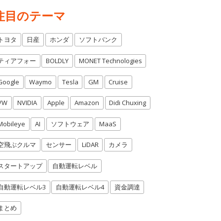
注目のテーマ
トヨタ
日産
ホンダ
ソフトバンク
ティアフォー
BOLDLY
MONET Technologies
Google
Waymo
Tesla
GM
Cruise
VW
NVIDIA
Apple
Amazon
Didi Chuxing
Mobileye
AI
ソフトウェア
MaaS
空飛ぶクルマ
センサー
LiDAR
カメラ
スタートアップ
自動運転レベル
自動運転レベル3
自動運転レベル4
資金調達
まとめ