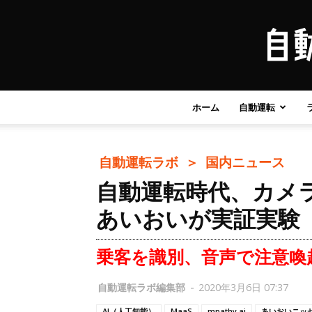
ホーム
自動運転
自動運転ラボ ＞
国内ニュース
自動運転時代、カメラ
あいおいが実証実験
乗客を識別、音声で注意喚
自動運転ラボ編集部
-
2020年3月6日 07:37
AI（人工知能）
MaaS
mpathy.ai
あいおいニッ