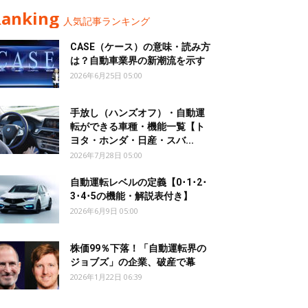
Ranking
人気記事ランキング
CASE（ケース）の意味・読み方
は？自動車業界の新潮流を示す
2026年6月25日 05:00
手放し（ハンズオフ）・自動運
転ができる車種・機能一覧【ト
ヨタ・ホンダ・日産・スバ...
2026年7月28日 05:00
自動運転レベルの定義【0･1･2･
3･4･5の機能・解説表付き】
2026年6月9日 05:00
株価99％下落！「自動運転界の
ジョブズ」の企業、破産で幕
2026年1月22日 06:39