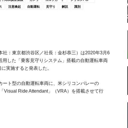
ス
注意喚起
自動運転
見守り
解説
識別
転
社：東京都渋谷区／社長：金杉恭三）は2020年3月6
を活用した「乗客見守りシステム」搭載の自動運転車両
ラ
日に実施すると発表した。
カート型の自動運転車両に、米シリコンバレーの
sual Ride Attendant」（VRA）を搭載させて行
ボ