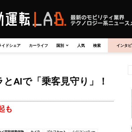
ライドシェア
カーライフ
国別
人気
検索
インタビ
自
とAIで「乗客見守り」！
動
起も
運
セイ同和損害保険
カメラ
ゴルフカート
シリコンバレー