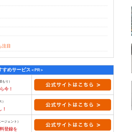
？
らも注目
すすめサービス
＜PR＞
積もり）
ら今！
ス）
し！
エージェント）
無料登録を