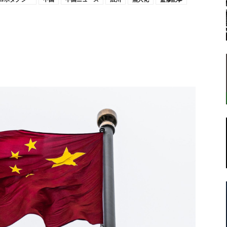
転
ラ
ボ