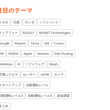
注目のテーマ
トヨタ
日産
ホンダ
ソフトバンク
ティアフォー
BOLDLY
MONET Technologies
Google
Waymo
Tesla
GM
Cruise
VW
NVIDIA
Apple
Amazon
Didi Chuxing
Mobileye
AI
ソフトウェア
MaaS
空飛ぶクルマ
センサー
LiDAR
カメラ
スタートアップ
自動運転レベル
自動運転レベル3
自動運転レベル4
資金調達
まとめ