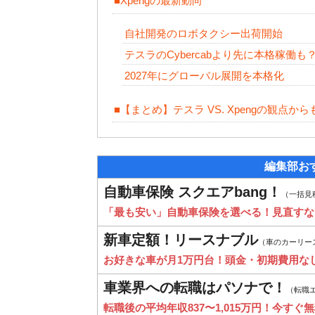
■Xpengの最新動向
自社開発のロボタクシー出荷開始
テスラのCybercabより先に本格稼働も
2027年にグローバル展開を本格化
■【まとめ】テスラ VS. Xpengの観点か
編集部お
自動車保険 スクエアbang！
（一括見
「最も安い」自動車保険を選べる！見直すな
新車定額！リースナブル
（車のカーリー
お好きな車が月1万円台！頭金・初期費用な
車業界への転職はパソナで！
（転職
転職後の平均年収837〜1,015万円！今すぐ