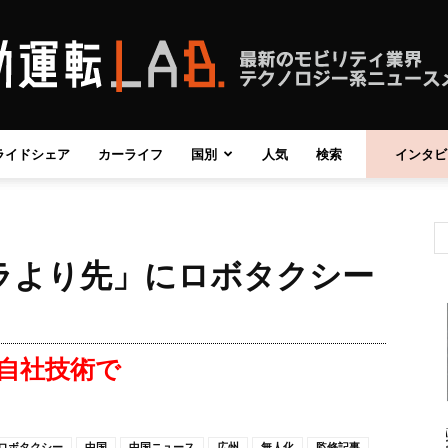
ライドシェア
カーライフ
国別
人気
検索
インタビ
自
ラより先」にロボタクシー
動
が自社技術で
運
ロボタクシー
中国
中国ニュース
広州
無人化
監修記事