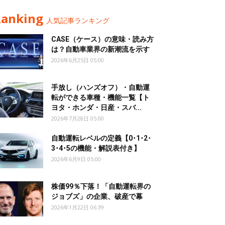
Ranking
人気記事ランキング
CASE（ケース）の意味・読み方
は？自動車業界の新潮流を示す
2026年6月25日 05:00
手放し（ハンズオフ）・自動運
転ができる車種・機能一覧【ト
ヨタ・ホンダ・日産・スバ...
2026年7月28日 05:00
自動運転レベルの定義【0･1･2･
3･4･5の機能・解説表付き】
2026年6月9日 05:00
株価99％下落！「自動運転界の
ジョブズ」の企業、破産で幕
2026年1月22日 06:39