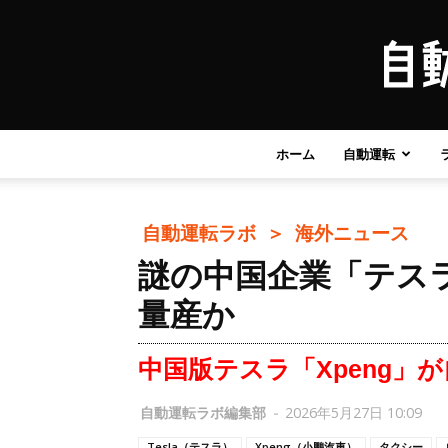
ホーム
自動運転
自動運転ラボ ＞
海外ニュース
謎の中国企業「テス
量産か
中国版テスラ「Xpeng」
自動運転ラボ編集部
-
2026年5月27日 10:09
Tesla（テスラ）
Xpeng（小鵬汽車）
タクシー